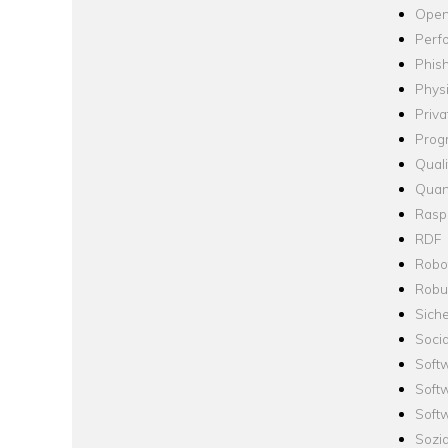
Open
Perf
Phis
Phys
Priva
Prog
Quali
Quan
Raspb
RDF
Robo
Robus
Siche
Socia
Soft
Soft
Softw
Sozi