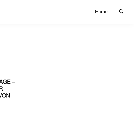
Home
AGE –
R
VON