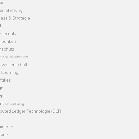
ai
empfehlung
ess & Strategie
d
security
nbanken
nschutz
visualisierung
nwissenschaft
 Learning
fakes
gn
Ops
tralisierung
ibuted Ledger Technologie (DLT)
merce
ronik