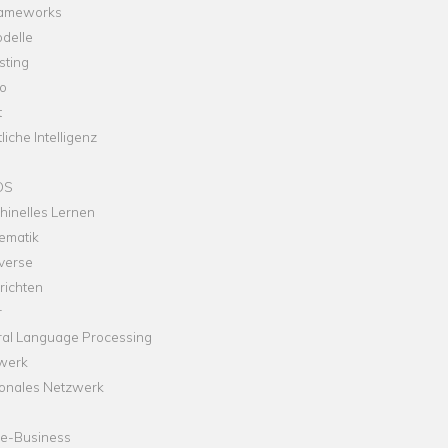
rameworks
delle
sting
o
t
liche Intelligenz
OS
hinelles Lernen
ematik
verse
richten
r
ral Language Processing
werk
onales Netzwerk
ne-Business