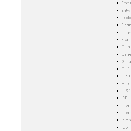
Embe
Entw
Expla
Fina
Firm
Fram
Gami
Gene
Gesu
Golf
GPU
Hard
HPC
IDE
Infor
Inter
Inve
iOS