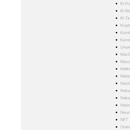
KI-F
KI-Mo
KI-Te
Krypt
Kuns
Künst
Linux
Mac
Masc
Math
Meta
Nach
Natu
Natu
Netz
Neur
NFT
Onli