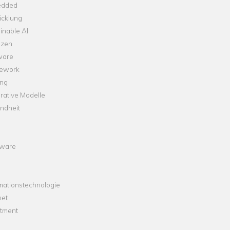
dded
icklung
inable AI
nzen
ware
ework
ng
rative Modelle
ndheit
ware
mationstechnologie
net
stment