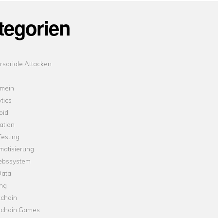
tegorien
sariale Attacken
emein
tics
oid
ation
esting
matisierung
iebssystem
Data
ung
kchain
kchain Games