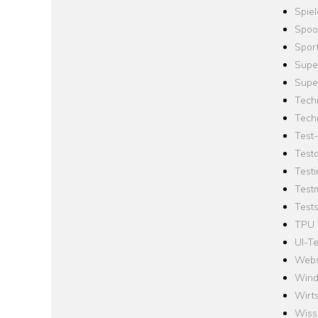
Spie
Spoo
Spor
Supe
Supe
Tech
Tech
Test
Test
Testi
Test
Tests
TPU
UI-Te
Webs
Win
Wirts
Wiss