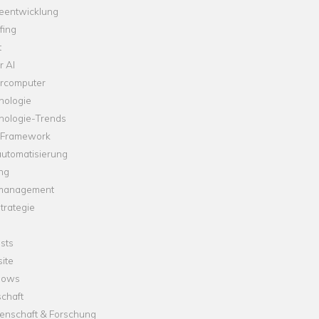
leentwicklung
fing
t
r AI
rcomputer
nologie
nologie-Trends
-Framework
automatisierung
ng
management
trategie
sts
ite
dows
chaft
enschaft & Forschung