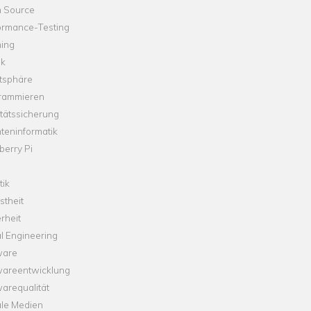
 Source
ormance-Testing
hing
ik
tsphäre
rammieren
tätssicherung
teninformatik
erry Pi
tik
theit
rheit
l Engineering
ware
wareentwicklung
arequalität
ale Medien