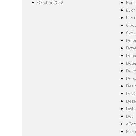
Oktober 2022
Bons
Buch
Busin
Clou
Cyber
Date
Date
Daten
Date
Deep
Deep
Desi
Dev
Dezen
Distr
Dos
eCom
Elekt