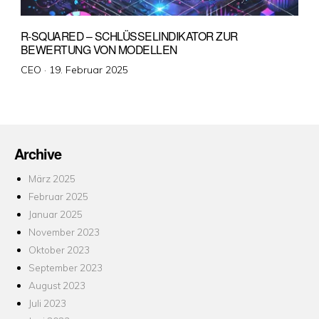
R-SQUARED – SCHLÜSSELINDIKATOR ZUR
BEWERTUNG VON MODELLEN
Veröffentlicht
CEO ·
19. Februar 2025
am
Archive
März 2025
Februar 2025
Januar 2025
November 2023
Oktober 2023
September 2023
August 2023
Juli 2023