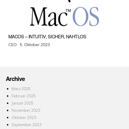
MACOS – INTUITIV, SICHER, NAHTLOS
Veröffentlicht
CEO ·
5. Oktober 2023
am
Archive
März 2025
Februar 2025
Januar 2025
November 2023
Oktober 2023
September 2023