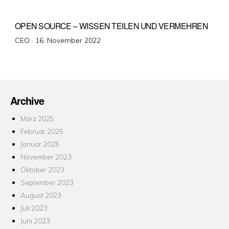
OPEN SOURCE – WISSEN TEILEN UND VERMEHREN
Veröffentlicht
CEO ·
16. November 2022
am
Archive
März 2025
Februar 2025
Januar 2025
November 2023
Oktober 2023
September 2023
August 2023
Juli 2023
Juni 2023