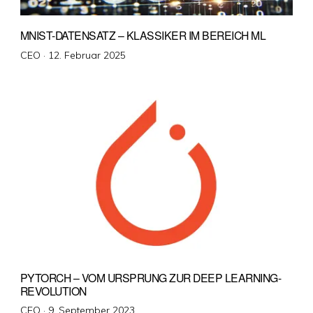
MNIST-DATENSATZ – KLASSIKER IM BEREICH ML
Veröffentlicht
CEO ·
12. Februar 2025
am
PYTORCH – VOM URSPRUNG ZUR DEEP LEARNING-
REVOLUTION
Veröffentlicht
CEO ·
9. September 2023