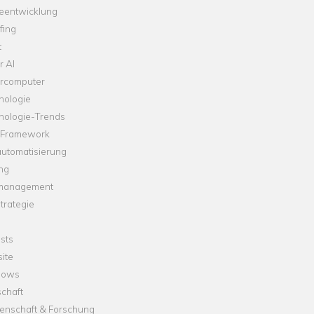
leentwicklung
fing
t
r AI
rcomputer
nologie
nologie-Trends
-Framework
automatisierung
ng
management
trategie
sts
ite
dows
chaft
enschaft & Forschung