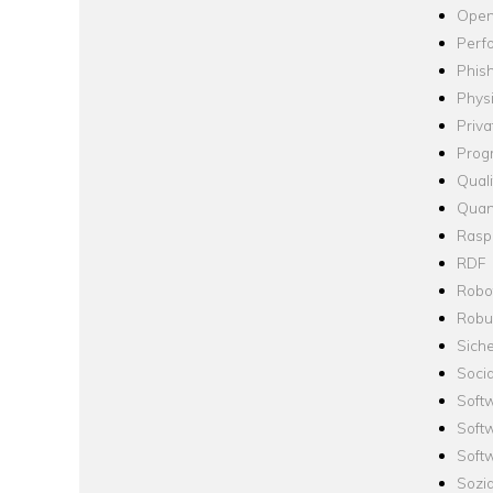
Open
Perf
Phis
Phys
Priva
Prog
Quali
Quan
Raspb
RDF
Robo
Robus
Siche
Socia
Soft
Soft
Softw
Sozi