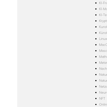
KI-F
KI-Mo
KI-Te
Krypt
Kuns
Künst
Linux
Mac
Masc
Math
Meta
Nach
Natu
Natu
Netz
Neur
NFT
Onli