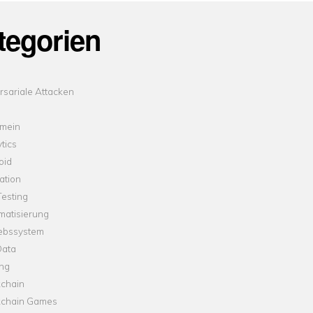
tegorien
sariale Attacken
emein
tics
oid
ation
esting
matisierung
iebssystem
Data
ung
kchain
kchain Games