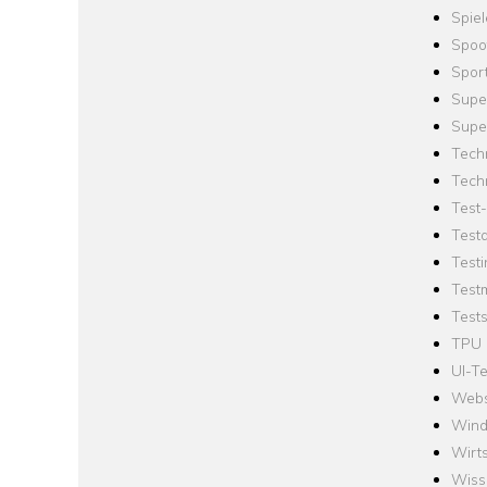
Spie
Spoo
Spor
Supe
Supe
Tech
Tech
Test
Test
Testi
Test
Tests
TPU
UI-Te
Webs
Win
Wirts
Wiss