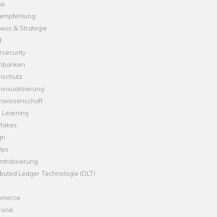
ai
empfehlung
ess & Strategie
d
security
nbanken
nschutz
visualisierung
nwissenschaft
 Learning
fakes
gn
Ops
tralisierung
ibuted Ledger Technologie (DLT)
merce
ronik