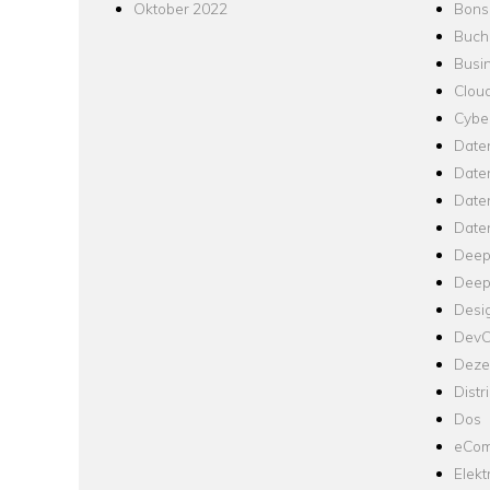
Oktober 2022
Bons
Buch
Busin
Clou
Cyber
Date
Date
Daten
Date
Deep
Deep
Desi
Dev
Dezen
Distr
Dos
eCom
Elekt