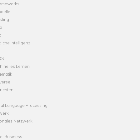
rameworks
delle
sting
o
t
liche Intelligenz
OS
hinelles Lernen
ematik
verse
richten
r
ral Language Processing
werk
onales Netzwerk
ne-Business