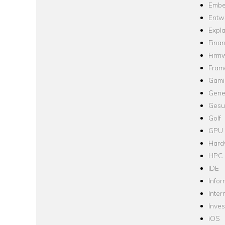
Embe
Entw
Expla
Fina
Firm
Fram
Gami
Gene
Gesu
Golf
GPU
Hard
HPC
IDE
Infor
Inter
Inve
iOS