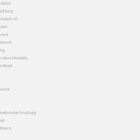
dded
icklung
inable AI
nzen
ware
ework
ng
rative Modelle
ndheit
ware
mationstechnologie
net
stment