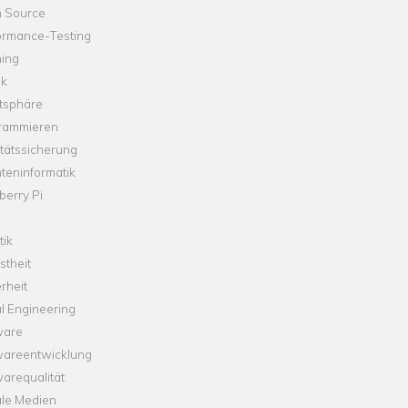
 Source
ormance-Testing
hing
ik
tsphäre
rammieren
tätssicherung
teninformatik
erry Pi
tik
theit
rheit
l Engineering
ware
wareentwicklung
arequalität
ale Medien