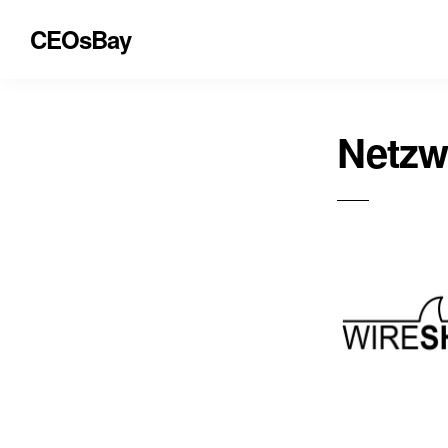
CEOsBay
Netzw