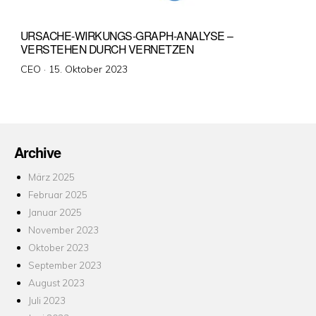
URSACHE-WIRKUNGS-GRAPH-ANALYSE –
VERSTEHEN DURCH VERNETZEN
Veröffentlicht
CEO ·
15. Oktober 2023
am
Archive
März 2025
Februar 2025
Januar 2025
November 2023
Oktober 2023
September 2023
August 2023
Juli 2023