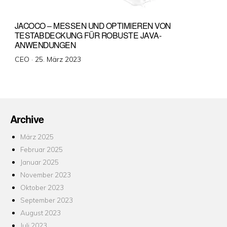
JACOCO – MESSEN UND OPTIMIEREN VON
TESTABDECKUNG FÜR ROBUSTE JAVA-
ANWENDUNGEN
Veröffentlicht
CEO ·
25. März 2023
am
Archive
März 2025
Februar 2025
Januar 2025
November 2023
Oktober 2023
September 2023
August 2023
Juli 2023