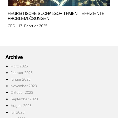
HEURISTISCHE SUCHALGORITHMEN – EFFIZIENTE
PROBLEMLÖSUNGEN
Veröffentlicht
CEO ·
17. Februar 2025
am
Archive
März 2025
Februar 2025
Januar 2025
November 2023
Oktober 2023
September 2023
August 2023
Juli 2023