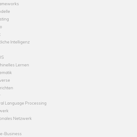
rameworks
delle
sting
o
t
liche Intelligenz
OS
hinelles Lernen
ematik
verse
richten
r
ral Language Processing
werk
onales Netzwerk
ne-Business