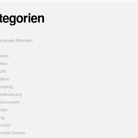
tegorien
sariale Attacken
emein
tics
oid
ation
esting
matisierung
iebssystem
Data
ung
kchain
kchain Games