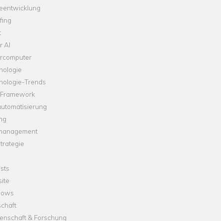
leentwicklung
fing
t
r AI
rcomputer
nologie
nologie-Trends
-Framework
automatisierung
ng
management
trategie
sts
ite
dows
chaft
enschaft & Forschung