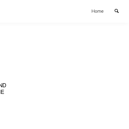
Home
ND
IE