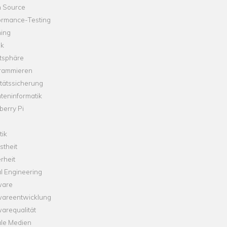
 Source
ormance-Testing
hing
ik
tsphäre
rammieren
tätssicherung
teninformatik
erry Pi
tik
theit
rheit
l Engineering
ware
wareentwicklung
arequalität
ale Medien