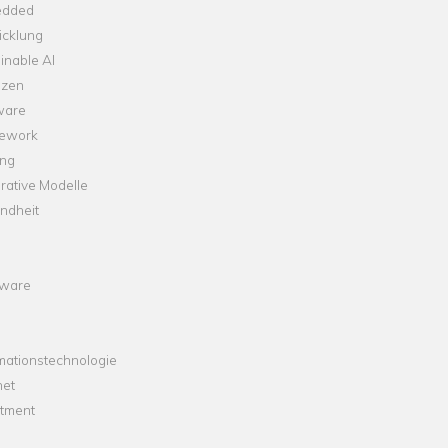
dded
icklung
inable AI
nzen
ware
ework
ng
rative Modelle
ndheit
ware
mationstechnologie
net
stment