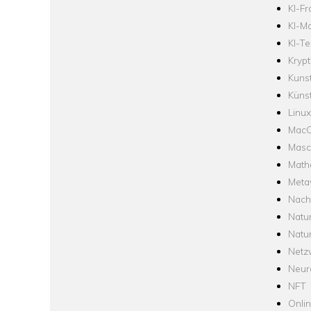
KI-F
KI-Mo
KI-Te
Krypt
Kuns
Künst
Linux
Mac
Masc
Math
Meta
Nach
Natu
Natu
Netz
Neur
NFT
Onli