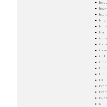
Embe
Entw
Expla
Fina
Firm
Fram
Gami
Gene
Gesu
Golf
GPU
Hard
HPC
IDE
Infor
Inter
Inve
iOS