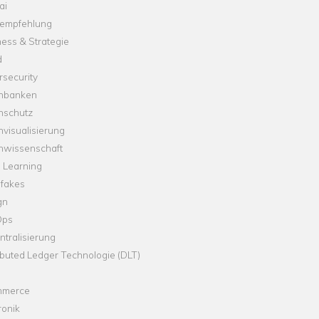
ai
empfehlung
ess & Strategie
d
security
nbanken
nschutz
visualisierung
nwissenschaft
 Learning
fakes
gn
Ops
tralisierung
ibuted Ledger Technologie (DLT)
merce
ronik