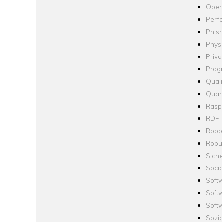
Open
Perf
Phis
Phys
Priva
Prog
Quali
Quan
Raspb
RDF
Robo
Robus
Siche
Socia
Soft
Soft
Softw
Sozi