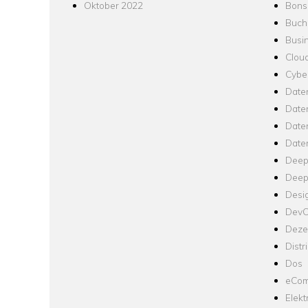
Oktober 2022
Bons
Buch
Busin
Clou
Cyber
Date
Date
Daten
Date
Deep
Deep
Desi
Dev
Dezen
Distr
Dos
eCom
Elekt