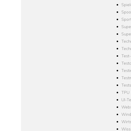
Spie
Spoo
Spor
Supe
Supe
Tech
Tech
Test
Test
Testi
Test
Tests
TPU
UI-Te
Webs
Win
Wirts
Wiss