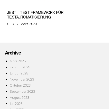
JEST – TEST-FRAMEWORK FÜR
TESTAUTOMATISIERUNG
Veröffentlicht
CEO ·
7. März 2023
am
Archive
März 2025
Februar 2025
Januar 2025
November 2023
Oktober 2023
September 2023
August 2023
Juli 2023