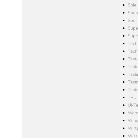
Spie
Spoo
Spor
Supe
Supe
Tech
Tech
Test
Test
Testi
Test
Tests
TPU
UI-Te
Webs
Win
Wirts
Wiss