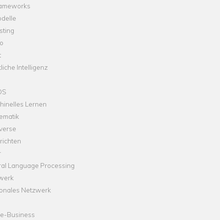
rameworks
delle
sting
o
t
liche Intelligenz
OS
hinelles Lernen
ematik
verse
richten
r
ral Language Processing
werk
onales Netzwerk
ne-Business