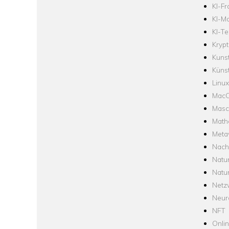
KI-F
KI-Mo
KI-Te
Krypt
Kuns
Künst
Linux
Mac
Masc
Math
Meta
Nach
Natu
Natu
Netz
Neur
NFT
Onli