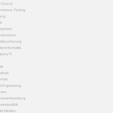
 Source
ormance-Testing
hing
ik
tsphäre
rammieren
tätssicherung
teninformatik
erry Pi
tik
theit
rheit
l Engineering
ware
wareentwicklung
arequalität
ale Medien