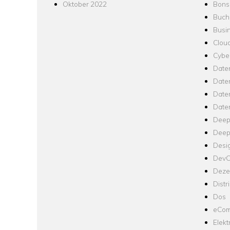
Oktober 2022
Bons
Buch
Busin
Clou
Cyber
Date
Date
Daten
Date
Deep
Deep
Desi
Dev
Dezen
Distr
Dos
eCom
Elekt