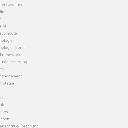
leentwicklung
fing
t
r AI
rcomputer
nologie
nologie-Trends
-Framework
automatisierung
ng
management
trategie
sts
ite
dows
chaft
enschaft & Forschung