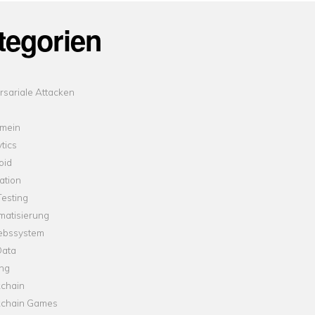
tegorien
sariale Attacken
emein
tics
oid
ation
esting
matisierung
iebssystem
Data
ung
kchain
kchain Games