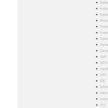
Embe
Entw
Expla
Fina
Firm
Fram
Gami
Gene
Gesu
Golf
GPU
Hard
HPC
IDE
Infor
Inter
Inve
iOS