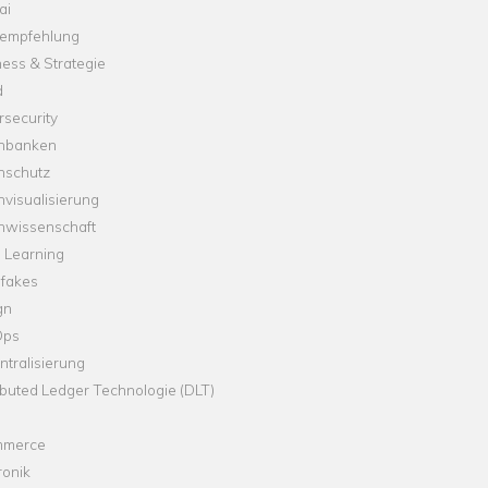
ai
empfehlung
ess & Strategie
d
security
nbanken
nschutz
visualisierung
nwissenschaft
 Learning
fakes
gn
Ops
tralisierung
ibuted Ledger Technologie (DLT)
merce
ronik