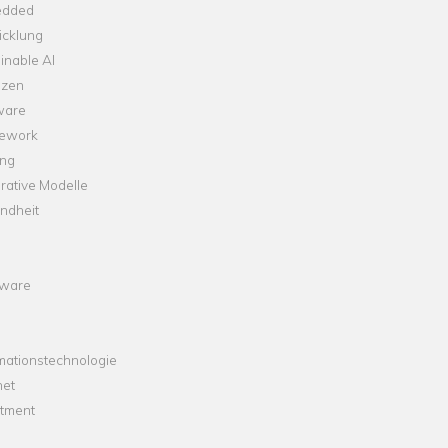
dded
icklung
inable AI
nzen
ware
ework
ng
rative Modelle
ndheit
ware
mationstechnologie
net
stment