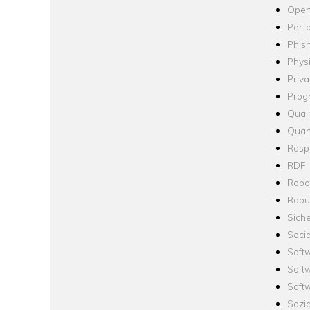
Open
Perf
Phis
Phys
Priva
Prog
Quali
Quan
Raspb
RDF
Robo
Robus
Siche
Socia
Soft
Soft
Softw
Sozi