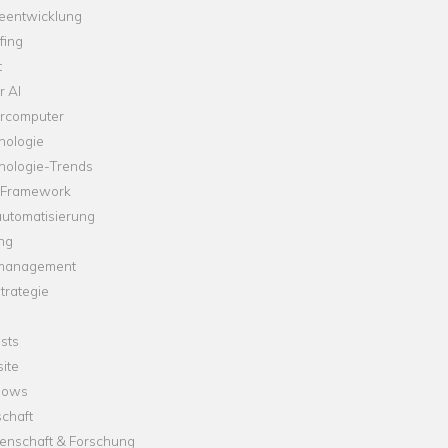
leentwicklung
fing
t
r AI
rcomputer
nologie
nologie-Trends
-Framework
automatisierung
ng
management
trategie
sts
ite
dows
chaft
enschaft & Forschung