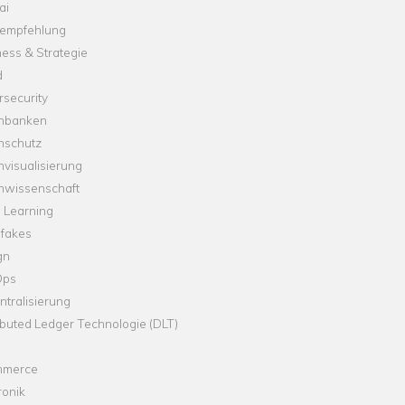
ai
empfehlung
ess & Strategie
d
security
nbanken
nschutz
visualisierung
nwissenschaft
 Learning
fakes
gn
Ops
tralisierung
ibuted Ledger Technologie (DLT)
merce
ronik