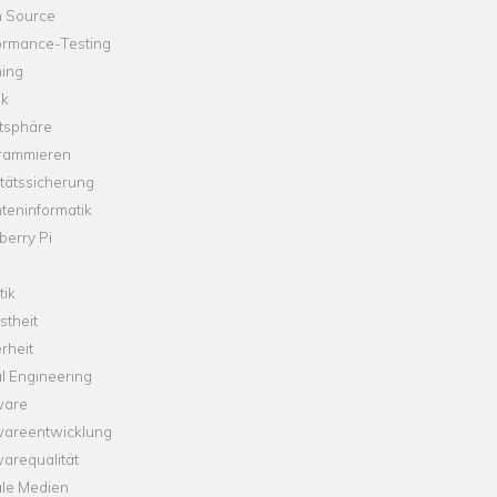
 Source
ormance-Testing
hing
ik
tsphäre
rammieren
tätssicherung
teninformatik
erry Pi
tik
theit
rheit
l Engineering
ware
wareentwicklung
arequalität
ale Medien