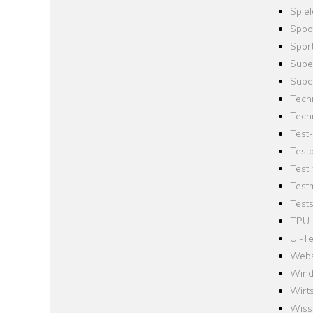
Spie
Spoo
Spor
Supe
Supe
Tech
Tech
Test
Test
Testi
Test
Tests
TPU
UI-Te
Webs
Win
Wirts
Wiss