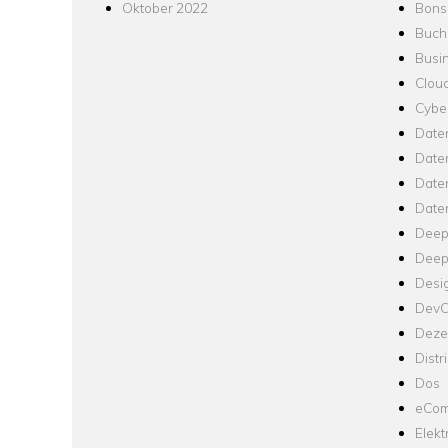
Oktober 2022
Bons
Buch
Busin
Clou
Cyber
Date
Date
Daten
Date
Deep
Deep
Desi
Dev
Dezen
Distr
Dos
eCom
Elekt