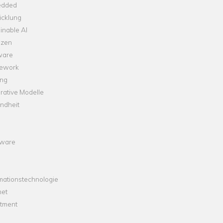
dded
icklung
inable AI
nzen
ware
ework
ng
rative Modelle
ndheit
ware
mationstechnologie
net
stment