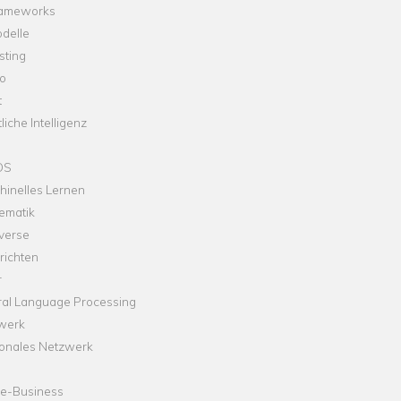
rameworks
delle
sting
o
t
liche Intelligenz
OS
hinelles Lernen
ematik
verse
richten
r
ral Language Processing
werk
onales Netzwerk
ne-Business