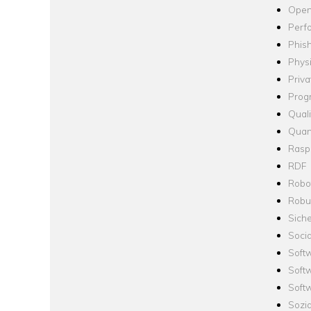
Open
Perf
Phis
Phys
Priva
Prog
Quali
Quan
Raspb
RDF
Robo
Robus
Siche
Socia
Soft
Soft
Softw
Sozi