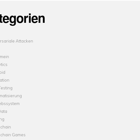
tegorien
sariale Attacken
emein
tics
oid
ation
esting
matisierung
iebssystem
Data
ung
kchain
kchain Games