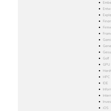
Embe
Entw
Expla
Fina
Firm
Fram
Gami
Gene
Gesu
Golf
GPU
Hard
HPC
IDE
Infor
Inter
Inve
iOS