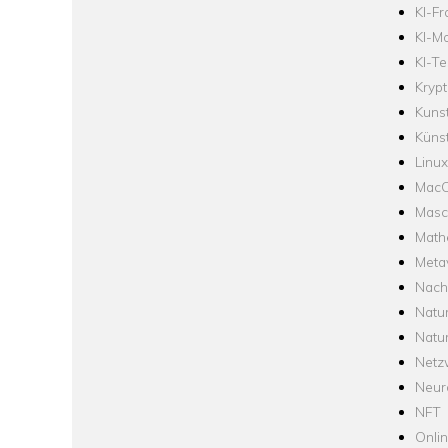
KI-F
KI-Mo
KI-Te
Krypt
Kuns
Künst
Linux
Mac
Masc
Math
Meta
Nach
Natu
Natu
Netz
Neur
NFT
Onli