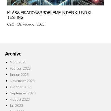
KLASSIFIKATIONSPROBLEME IN DER KI UND KI-
TESTING
Veröffentlicht
CEO ·
18. Februar 2025
am
Archive
März 2025
Februar 2025
Januar 2025
November 2023
Oktober 2023
September 2023
August 2023
Juli 2023