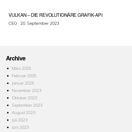
VULKAN – DIE REVOLUTIONÄRE GRAFIK-API
Veröffentlicht
CEO ·
20. September 2023
am
Archive
März 2025
Februar 2025
Januar 2025
November 2023
Oktober 2023
September 2023
August 2023
Juli 2023
Juni 2023