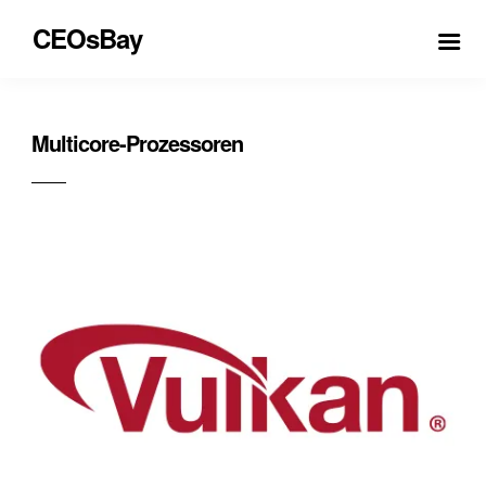
CEOsBay
Multicore-Prozessoren