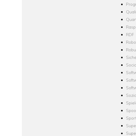
Prog
Quali
Quan
Raspb
RDF
Robo
Robus
Siche
Socia
Soft
Soft
Softw
Sozi
Spie
Spoo
Spor
Supe
Supe