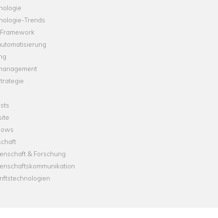
nologie
nologie-Trends
-Framework
automatisierung
ng
management
trategie
sts
ite
dows
chaft
enschaft & Forschung
enschaftskommunikation
nftstechnologien