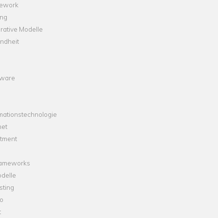
ework
ng
rative Modelle
ndheit
ware
mationstechnologie
net
stment
rameworks
delle
sting
o
t