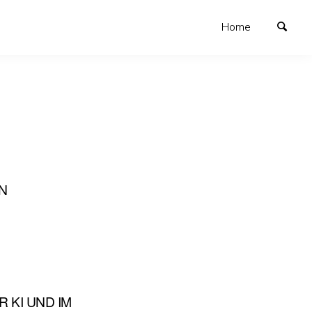
Home
N
 KI UND IM