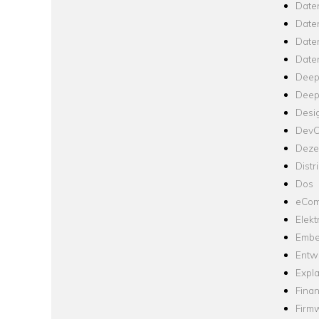
Date
Date
Daten
Date
Deep
Deep
Desi
Dev
Dezen
Distr
Dos
eCom
Elekt
Embe
Entw
Expla
Fina
Firm