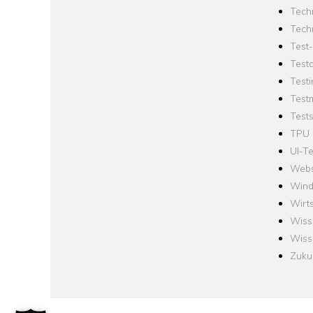
Tech
Tech
Test
Test
Testi
Test
Tests
TPU
UI-Te
Webs
Win
Wirts
Wiss
Wiss
Zuku