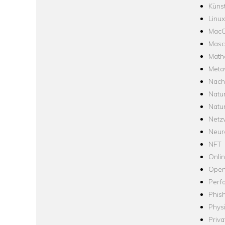
Künst
Linux
Mac
Masc
Math
Meta
Nach
Natu
Natu
Netz
Neur
NFT
Onli
Open
Perf
Phis
Phys
Priva