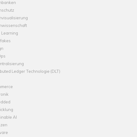
nbanken
nschutz
visualisierung
nwissenschaft
 Learning
fakes
gn
Ops
tralisierung
ibuted Ledger Technologie (DLT)
merce
ronik
dded
icklung
inable AI
nzen
ware