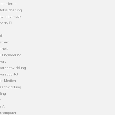
rammieren
tätssicherung
teninformatik
erry Pi
tik
theit
rheit
l Engineering
ware
wareentwicklung
arequalität
ale Medien
leentwicklung
fing
t
r AI
rcomputer