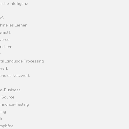
liche Intelligenz
OS
hinelles Lernen
ematik
verse
richten
r
ral Language Processing
werk
onales Netzwerk
ne-Business
 Source
ormance-Testing
hing
ik
tsphäre