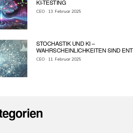
KI-TESTING
Veröffentlicht
CEO ·
13. Februar 2025
am
STOCHASTIK UND KI –
WAHRSCHEINLICHKEITEN SIND EN
Veröffentlicht
CEO ·
11. Februar 2025
am
tegorien