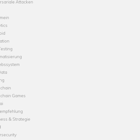
sariale Attacken
emein
tics
oid
ation
esting
matisierung
iebssystem
Data
ung
kchain
kchain Games
ai
empfehlung
ess & Strategie
d
security