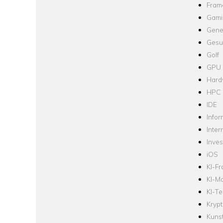
Fram
Gami
Gene
Gesu
Golf
GPU
Hard
HPC
IDE
Infor
Inter
Inve
iOS
KI-F
KI-Mo
KI-Te
Krypt
Kuns