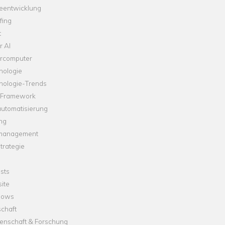
leentwicklung
fing
t
r AI
rcomputer
nologie
nologie-Trends
-Framework
automatisierung
ng
management
trategie
sts
ite
dows
chaft
enschaft & Forschung