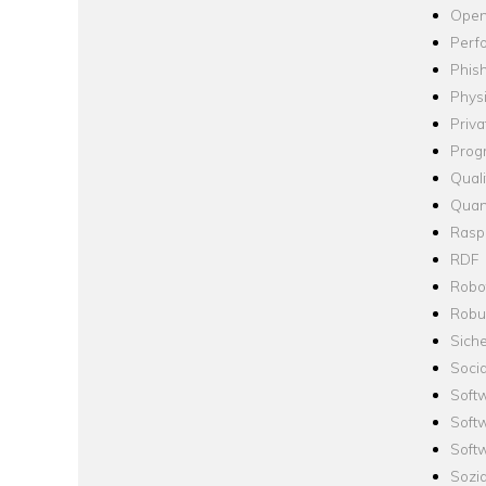
Open
Perf
Phis
Phys
Priva
Prog
Quali
Quan
Raspb
RDF
Robo
Robus
Siche
Socia
Soft
Soft
Softw
Sozi