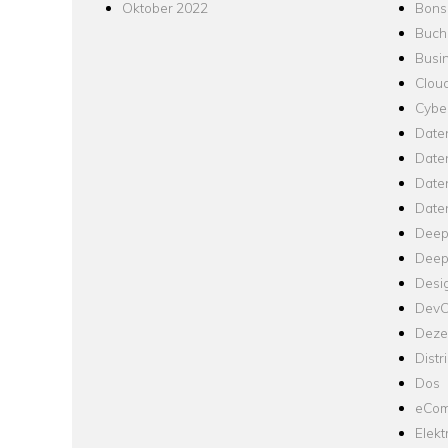
Oktober 2022
Bons
Buch
Busin
Clou
Cyber
Date
Date
Daten
Date
Deep
Deep
Desi
Dev
Dezen
Distr
Dos
eCom
Elekt