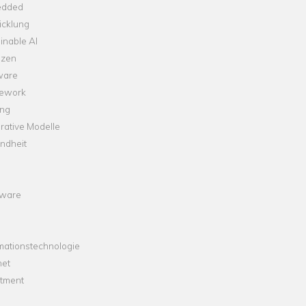
dded
icklung
inable AI
nzen
ware
ework
ng
rative Modelle
ndheit
ware
mationstechnologie
net
stment