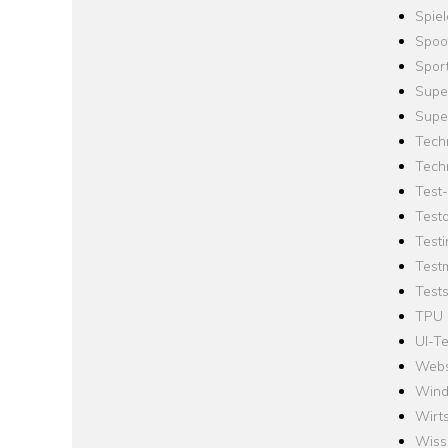
Spie
Spoo
Spor
Supe
Supe
Tech
Tech
Test
Test
Testi
Test
Tests
TPU
UI-Te
Webs
Win
Wirts
Wiss