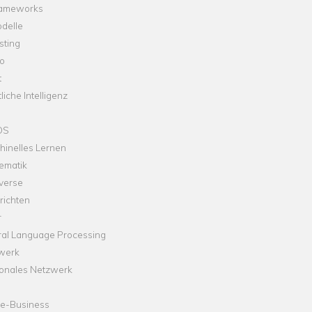
rameworks
delle
sting
o
t
liche Intelligenz
OS
hinelles Lernen
ematik
verse
richten
r
ral Language Processing
werk
onales Netzwerk
ne-Business