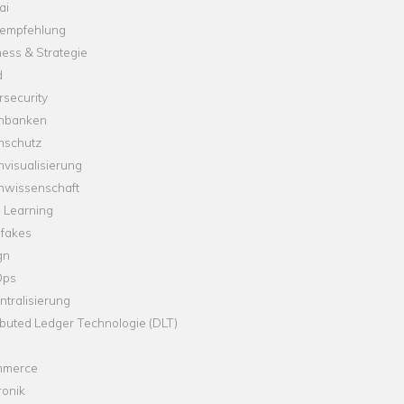
ai
empfehlung
ess & Strategie
d
security
nbanken
nschutz
visualisierung
nwissenschaft
 Learning
fakes
gn
Ops
tralisierung
ibuted Ledger Technologie (DLT)
merce
ronik