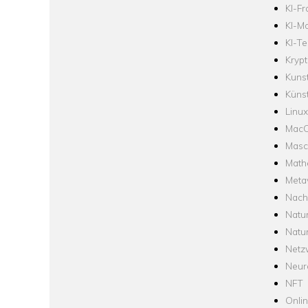
KI-F
KI-Mo
KI-Te
Krypt
Kuns
Künst
Linux
Mac
Masc
Math
Meta
Nach
Natu
Natu
Netz
Neur
NFT
Onli