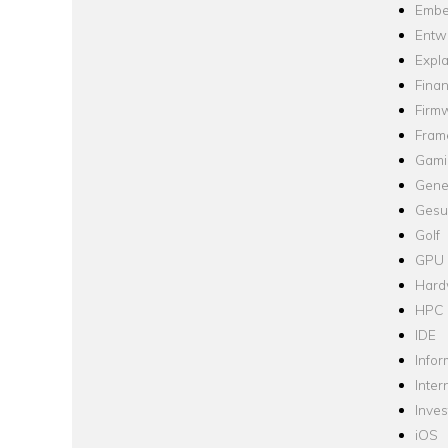
Embe
Entw
Expla
Fina
Firm
Fram
Gami
Gene
Gesu
Golf
GPU
Hard
HPC
IDE
Infor
Inter
Inve
iOS