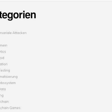
tegorien
sariale Attacken
emein
tics
oid
ation
esting
matisierung
iebssystem
Data
ung
kchain
kchain Games