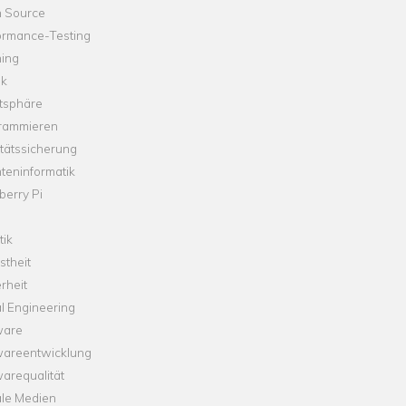
 Source
ormance-Testing
hing
ik
tsphäre
rammieren
tätssicherung
teninformatik
erry Pi
tik
theit
rheit
l Engineering
ware
wareentwicklung
arequalität
ale Medien