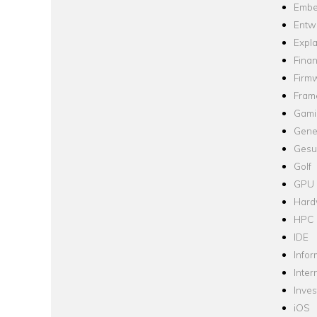
Embe
Entw
Expla
Fina
Firm
Fram
Gami
Gene
Gesu
Golf
GPU
Hard
HPC
IDE
Infor
Inter
Inve
iOS