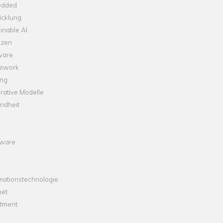
dded
icklung
inable AI
nzen
ware
ework
ng
rative Modelle
ndheit
ware
mationstechnologie
net
stment