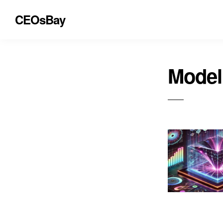
CEOsBay
Model