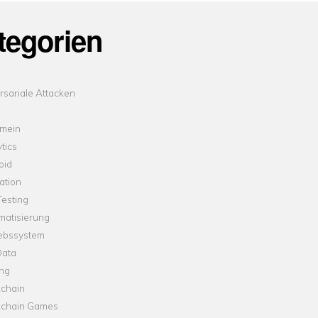
tegorien
sariale Attacken
emein
tics
oid
ation
esting
matisierung
iebssystem
Data
ung
kchain
kchain Games