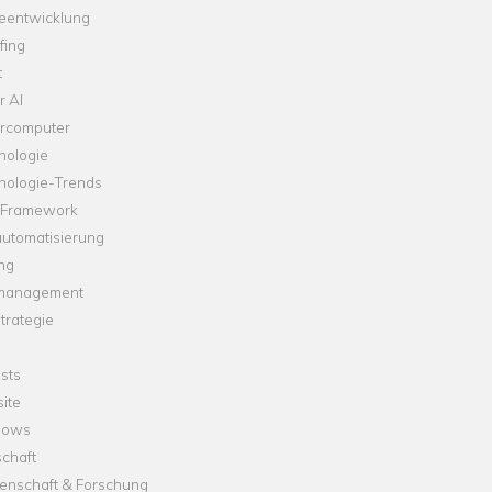
leentwicklung
fing
t
r AI
rcomputer
nologie
nologie-Trends
-Framework
automatisierung
ng
management
trategie
sts
ite
dows
chaft
enschaft & Forschung