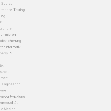
 Source
ormance-Testing
hing
ik
tsphäre
rammieren
tätssicherung
teninformatik
erry Pi
tik
theit
rheit
l Engineering
ware
wareentwicklung
arequalität
ale Medien