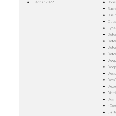
Oktober 2022
Bons
Buch
Busin
Clou
Cyber
Date
Date
Daten
Date
Deep
Deep
Desi
Dev
Dezen
Distr
Dos
eCom
Elekt