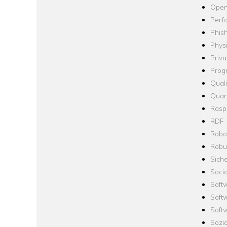
Open
Perf
Phis
Phys
Priva
Prog
Quali
Quan
Raspb
RDF
Robo
Robus
Siche
Socia
Soft
Soft
Softw
Sozi