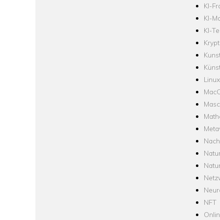
KI-F
KI-Mo
KI-Te
Krypt
Kuns
Künst
Linux
Mac
Masc
Math
Meta
Nach
Natu
Natu
Netz
Neur
NFT
Onli