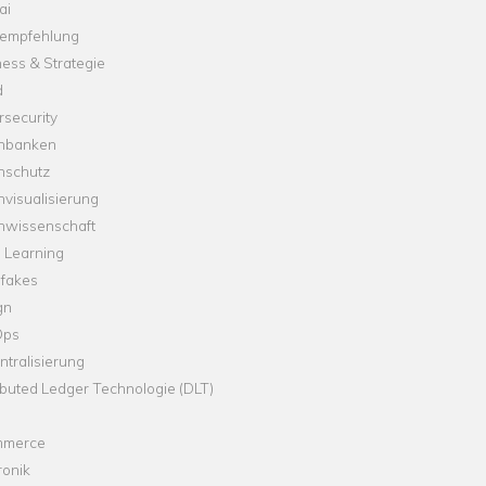
ai
empfehlung
ess & Strategie
d
security
nbanken
nschutz
visualisierung
nwissenschaft
 Learning
fakes
gn
Ops
tralisierung
ibuted Ledger Technologie (DLT)
merce
ronik