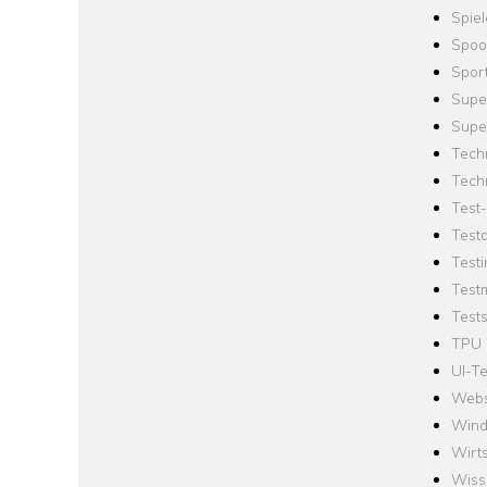
Spie
Spoo
Spor
Supe
Supe
Tech
Tech
Test
Test
Testi
Test
Tests
TPU
UI-Te
Webs
Win
Wirts
Wiss