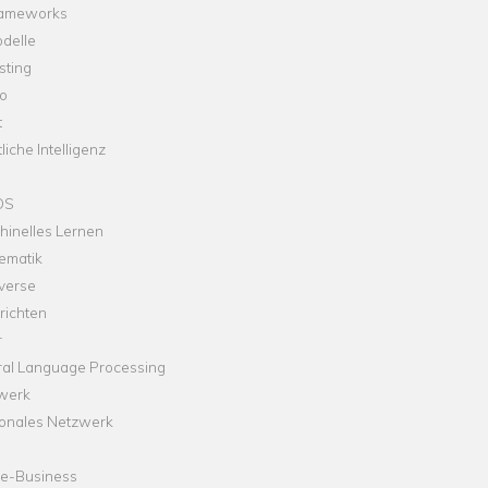
rameworks
delle
sting
o
t
liche Intelligenz
OS
hinelles Lernen
ematik
verse
richten
r
ral Language Processing
werk
onales Netzwerk
ne-Business