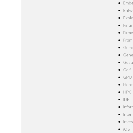
Embe
Entw
Expla
Fina
Firm
Fram
Gami
Gene
Gesu
Golf
GPU
Hard
HPC
IDE
Infor
Inter
Inve
iOS