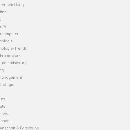
leentwicklung
fing
t
r AI
rcomputer
nologie
nologie-Trends
-Framework
automatisierung
ng
management
trategie
sts
ite
dows
chaft
enschaft & Forschung