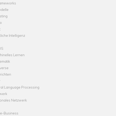
rameworks
delle
sting
o
t
liche Intelligenz
OS
hinelles Lernen
ematik
verse
richten
r
ral Language Processing
werk
onales Netzwerk
ne-Business