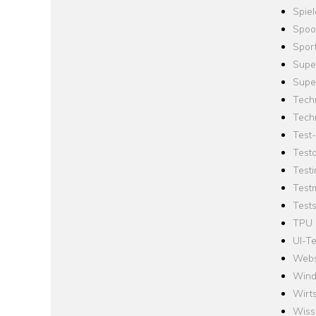
Spie
Spoo
Spor
Supe
Supe
Tech
Tech
Test
Test
Testi
Test
Tests
TPU
UI-Te
Webs
Win
Wirts
Wiss