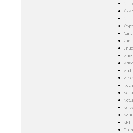
KI-F
KI-Mo
KI-Te
Krypt
Kuns
Künst
Linux
Mac
Masc
Math
Meta
Nach
Natu
Natu
Netz
Neur
NFT
Onli