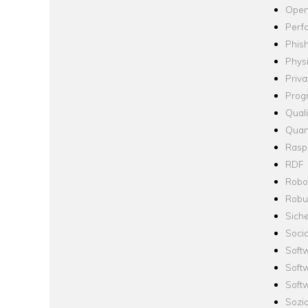
Open
Perf
Phis
Phys
Priva
Prog
Quali
Quan
Raspb
RDF
Robo
Robus
Siche
Socia
Soft
Soft
Softw
Sozi