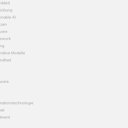
dded
icklung
inable AI
nzen
ware
ework
ng
rative Modelle
ndheit
ware
mationstechnologie
net
stment