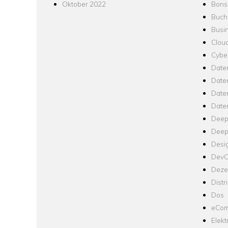
Oktober 2022
Bons
Buch
Busin
Clou
Cyber
Date
Date
Daten
Date
Deep
Deep
Desi
Dev
Dezen
Distr
Dos
eCom
Elekt