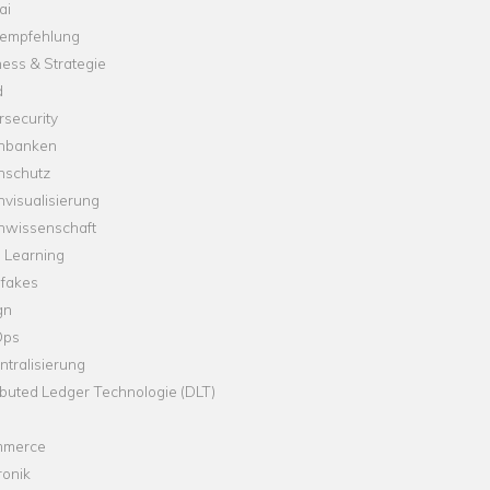
ai
empfehlung
ess & Strategie
d
security
nbanken
nschutz
visualisierung
nwissenschaft
 Learning
fakes
gn
Ops
tralisierung
ibuted Ledger Technologie (DLT)
merce
ronik