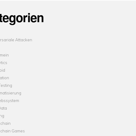
tegorien
sariale Attacken
emein
tics
oid
ation
esting
matisierung
iebssystem
Data
ung
kchain
kchain Games