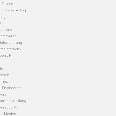
 Source
ormance-Testing
hing
ik
tsphäre
rammieren
tätssicherung
teninformatik
erry Pi
tik
theit
rheit
l Engineering
ware
wareentwicklung
arequalität
ale Medien