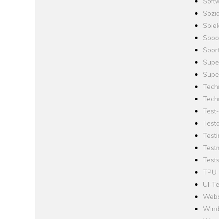
Softw
Sozi
Spie
Spoo
Spor
Supe
Supe
Tech
Tech
Test
Test
Testi
Test
Tests
TPU
UI-Te
Webs
Win