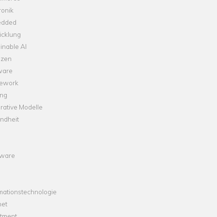
ronik
dded
icklung
inable AI
nzen
ware
ework
ng
rative Modelle
ndheit
ware
mationstechnologie
net
stment