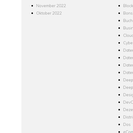
November 2022
Bloc
Oktober 2022
Bons
Buch
Busin
Clou
Cyber
Date
Date
Daten
Date
Deep
Deep
Desi
Dev
Dezen
Distr
Dos
eCom