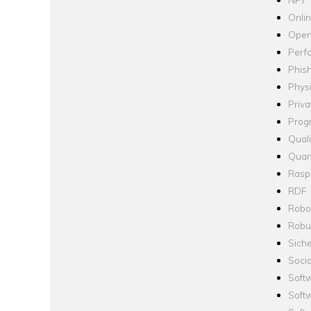
Onli
Open
Perf
Phis
Phys
Priva
Prog
Quali
Quan
Raspb
RDF
Robo
Robus
Siche
Socia
Soft
Soft