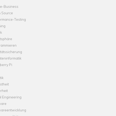
ne-Business
 Source
ormance-Testing
hing
ik
tsphäre
rammieren
tätssicherung
teninformatik
erry Pi
tik
theit
rheit
l Engineering
ware
wareentwicklung