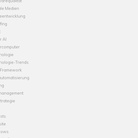
arequalität
ale Medien
leentwicklung
fing
t
r AI
rcomputer
nologie
nologie-Trends
-Framework
automatisierung
ng
management
trategie
sts
ite
dows