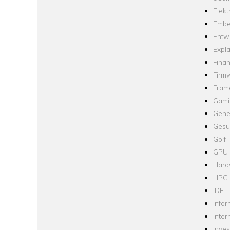
Elekt
Embe
Entw
Expla
Fina
Firm
Fram
Gami
Gene
Gesu
Golf
GPU
Hard
HPC
IDE
Infor
Inter
Inve