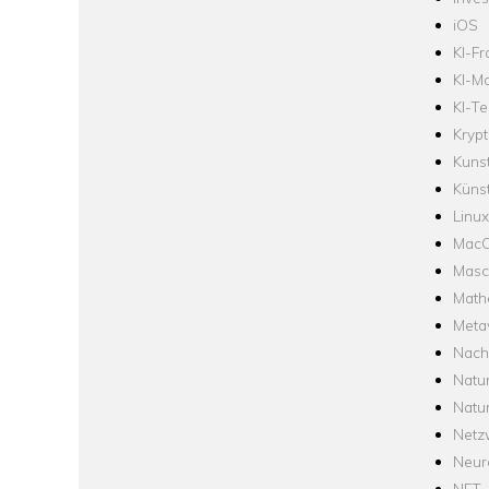
iOS
KI-F
KI-Mo
KI-Te
Krypt
Kuns
Künst
Linux
Mac
Masc
Math
Meta
Nach
Natu
Natu
Netz
Neur
NFT