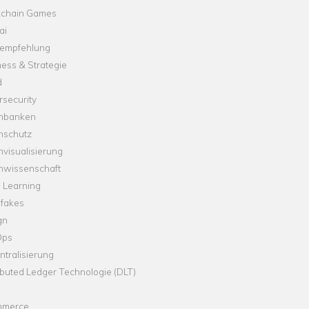
kchain Games
ai
empfehlung
ess & Strategie
d
security
nbanken
nschutz
visualisierung
nwissenschaft
 Learning
fakes
gn
Ops
tralisierung
ibuted Ledger Technologie (DLT)
merce