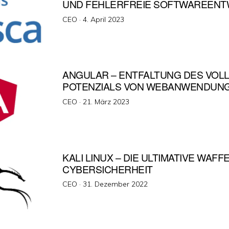
UND FEHLERFREIE SOFTWAREENT
Veröffentlicht
CEO ·
4. April 2023
am
ANGULAR – ENTFALTUNG DES VOL
POTENZIALS VON WEBANWENDUN
Veröffentlicht
CEO ·
21. März 2023
am
KALI LINUX – DIE ULTIMATIVE WAFF
CYBERSICHERHEIT
Veröffentlicht
CEO ·
31. Dezember 2022
am