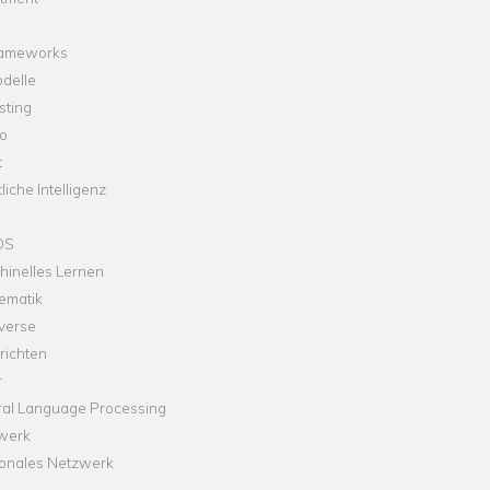
rameworks
delle
sting
o
t
liche Intelligenz
OS
hinelles Lernen
ematik
verse
richten
r
ral Language Processing
werk
onales Netzwerk