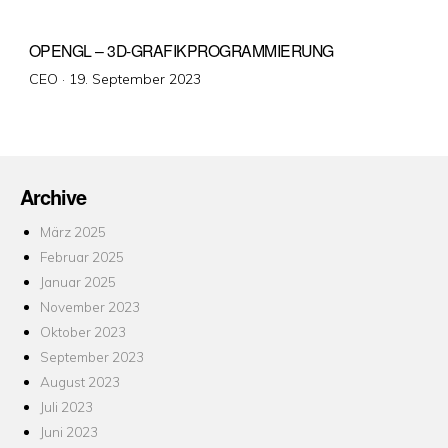
OPENGL – 3D-GRAFIKPROGRAMMIERUNG
Veröffentlicht
CEO ·
19. September 2023
am
Archive
März 2025
Februar 2025
Januar 2025
November 2023
Oktober 2023
September 2023
August 2023
Juli 2023
Juni 2023