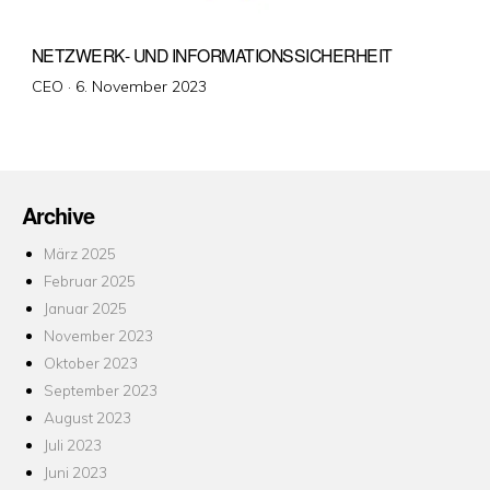
NETZWERK- UND INFORMATIONSSICHERHEIT
Veröffentlicht
CEO ·
6. November 2023
am
Archive
März 2025
Februar 2025
Januar 2025
November 2023
Oktober 2023
September 2023
August 2023
Juli 2023
Juni 2023