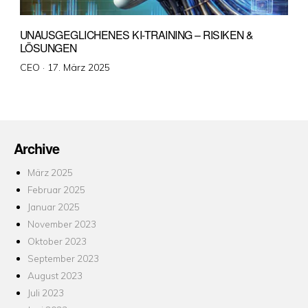
UNAUSGEGLICHENES KI-TRAINING – RISIKEN &
LÖSUNGEN
Veröffentlicht
CEO ·
17. März 2025
am
Archive
März 2025
Februar 2025
Januar 2025
November 2023
Oktober 2023
September 2023
August 2023
Juli 2023