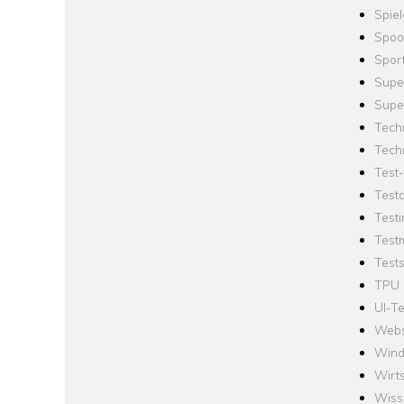
Spie
Spoo
Spor
Supe
Supe
Tech
Tech
Test
Test
Testi
Test
Tests
TPU
UI-Te
Webs
Win
Wirts
Wiss