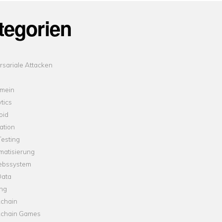
tegorien
sariale Attacken
emein
tics
oid
ation
esting
matisierung
iebssystem
Data
ung
kchain
kchain Games