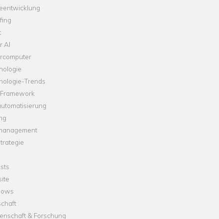
leentwicklung
fing
t
r AI
rcomputer
nologie
nologie-Trends
-Framework
automatisierung
ng
management
trategie
sts
ite
dows
chaft
enschaft & Forschung