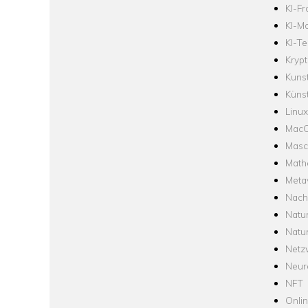
KI-F
KI-Mo
KI-Te
Krypt
Kuns
Künst
Linux
Mac
Masc
Math
Meta
Nach
Natu
Natu
Netz
Neur
NFT
Onli