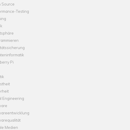
 Source
ormance-Testing
hing
ik
tsphäre
rammieren
tätssicherung
teninformatik
erry Pi
tik
theit
rheit
l Engineering
ware
wareentwicklung
arequalität
ale Medien