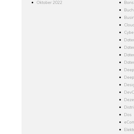
Oktober 2022
Bons
Buch
Busin
Clou
Cyber
Date
Date
Daten
Date
Deep
Deep
Desi
Dev
Dezen
Distr
Dos
eCom
Elekt