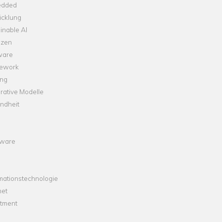
dded
icklung
inable AI
nzen
ware
ework
ng
rative Modelle
ndheit
ware
mationstechnologie
net
stment