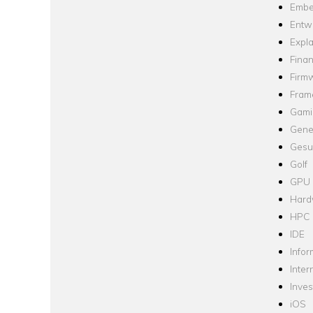
Embe
Entw
Expla
Fina
Firm
Fram
Gami
Gene
Gesu
Golf
GPU
Hard
HPC
IDE
Infor
Inter
Inve
iOS