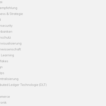
ai
empfehlung
ess & Strategie
d
security
nbanken
nschutz
visualisierung
nwissenschaft
 Learning
fakes
gn
Ops
tralisierung
ibuted Ledger Technologie (DLT)
merce
ronik