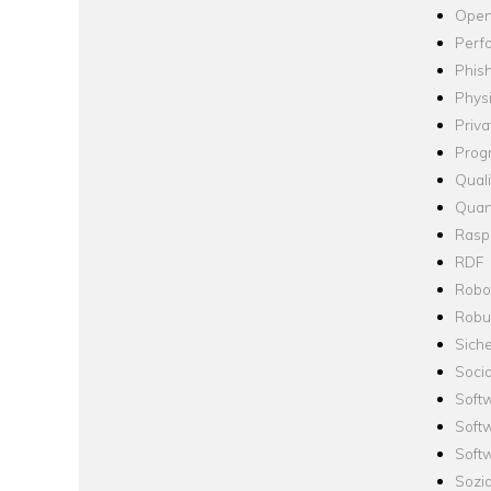
Open
Perf
Phis
Phys
Priva
Prog
Quali
Quan
Raspb
RDF
Robo
Robus
Siche
Socia
Soft
Soft
Softw
Sozi