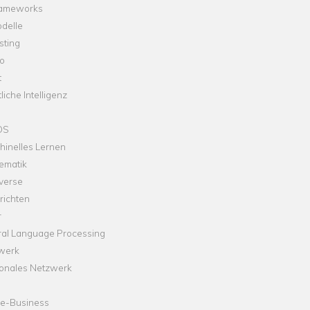
rameworks
delle
sting
o
t
liche Intelligenz
OS
hinelles Lernen
ematik
verse
richten
r
ral Language Processing
werk
onales Netzwerk
ne-Business