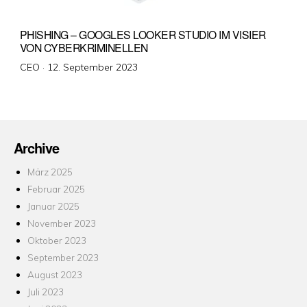
PHISHING – GOOGLES LOOKER STUDIO IM VISIER
VON CYBERKRIMINELLEN
Veröffentlicht
CEO ·
12. September 2023
am
Archive
März 2025
Februar 2025
Januar 2025
November 2023
Oktober 2023
September 2023
August 2023
Juli 2023