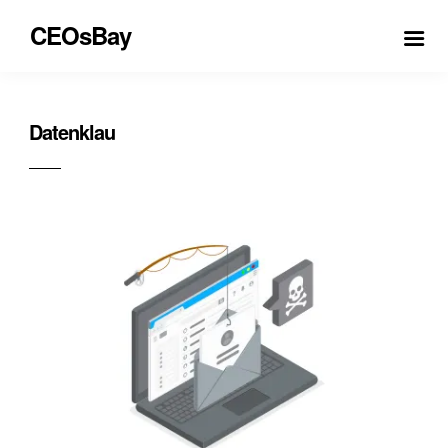
CEOsBay
Datenklau