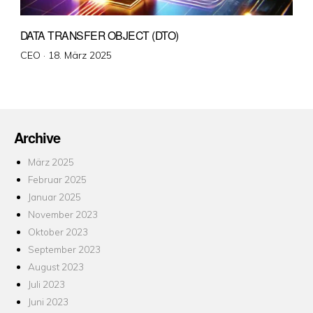
DATA TRANSFER OBJECT (DTO)
Veröffentlicht
CEO ·
18. März 2025
am
Archive
März 2025
Februar 2025
Januar 2025
November 2023
Oktober 2023
September 2023
August 2023
Juli 2023
Juni 2023