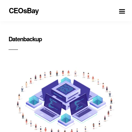
CEOsBay
Datenbackup