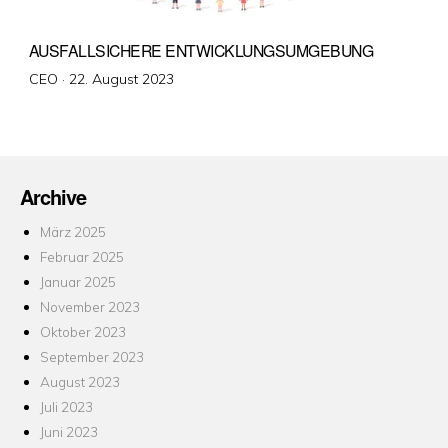
AUSFALLSICHERE ENTWICKLUNGSUMGEBUNG
Veröffentlicht
CEO ·
22. August 2023
am
Archive
März 2025
Februar 2025
Januar 2025
November 2023
Oktober 2023
September 2023
August 2023
Juli 2023
Juni 2023