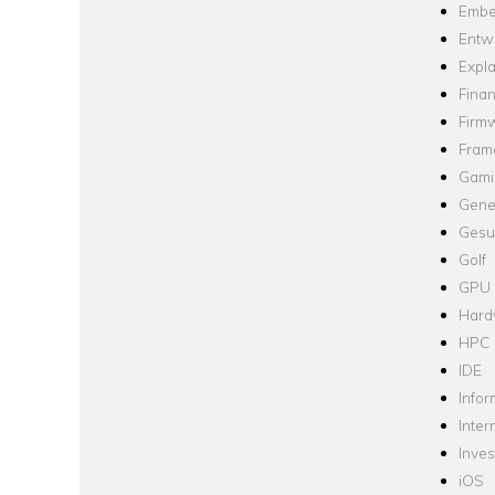
Embe
Entw
Expla
Fina
Firm
Fram
Gami
Gene
Gesu
Golf
GPU
Hard
HPC
IDE
Infor
Inter
Inve
iOS