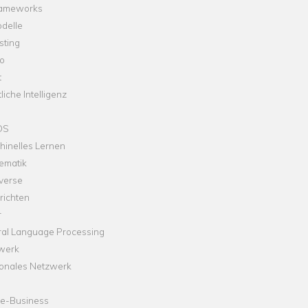
rameworks
delle
sting
o
t
liche Intelligenz
OS
hinelles Lernen
ematik
verse
richten
r
ral Language Processing
werk
onales Netzwerk
ne-Business