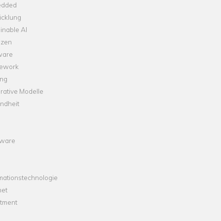
dded
icklung
inable AI
nzen
ware
ework
ng
rative Modelle
ndheit
ware
mationstechnologie
net
stment