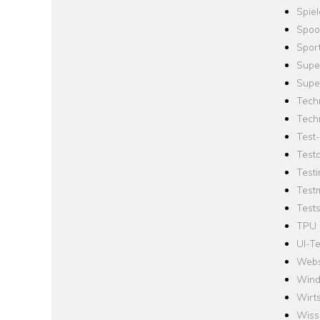
Spie
Spoo
Spor
Supe
Supe
Tech
Tech
Test
Test
Testi
Test
Tests
TPU
UI-Te
Webs
Win
Wirts
Wiss