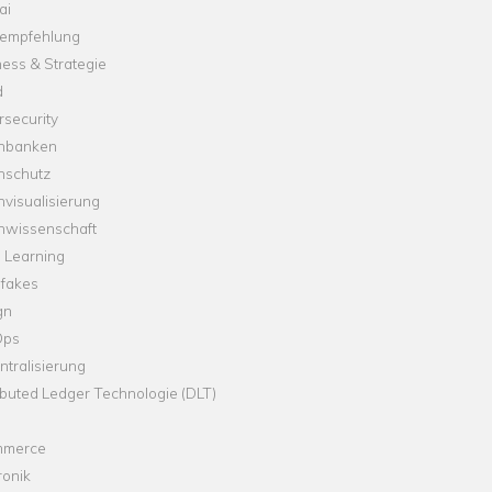
ai
empfehlung
ess & Strategie
d
security
nbanken
nschutz
visualisierung
nwissenschaft
 Learning
fakes
gn
Ops
tralisierung
ibuted Ledger Technologie (DLT)
merce
ronik