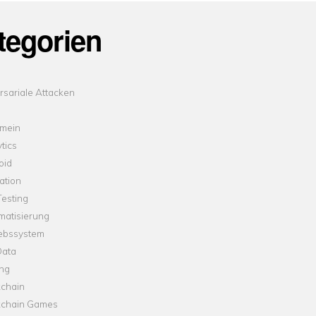
tegorien
sariale Attacken
emein
tics
oid
ation
esting
matisierung
iebssystem
Data
ung
kchain
kchain Games