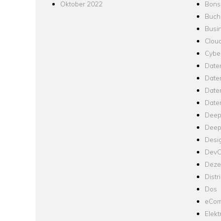
Oktober 2022
Bons
Buch
Busin
Clou
Cyber
Date
Date
Daten
Date
Deep
Deep
Desi
Dev
Dezen
Distr
Dos
eCom
Elekt