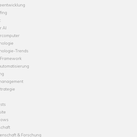
leentwicklung
fing
t
r AI
rcomputer
nologie
nologie-Trends
-Framework
automatisierung
ng
management
trategie
sts
ite
dows
chaft
enschaft & Forschung