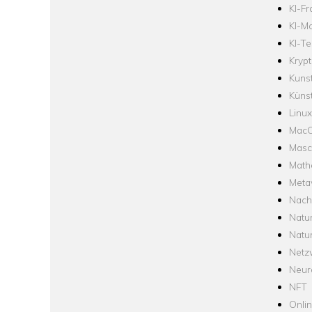
KI-F
KI-Mo
KI-Te
Krypt
Kuns
Künst
Linux
Mac
Masc
Math
Meta
Nach
Natu
Natu
Netz
Neur
NFT
Onli