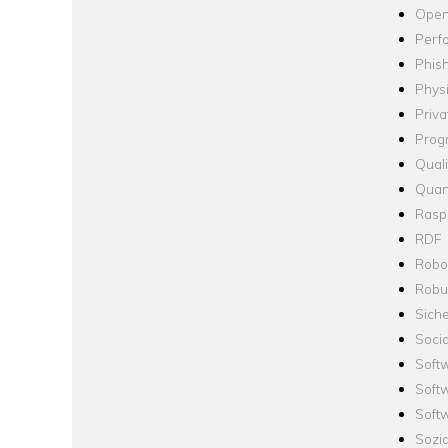
Open
Perf
Phis
Phys
Priva
Prog
Quali
Quan
Raspb
RDF
Robo
Robus
Siche
Socia
Soft
Soft
Softw
Sozi