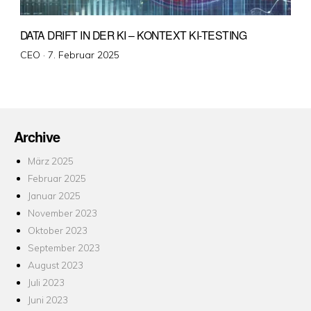
DATA DRIFT IN DER KI – KONTEXT KI-TESTING
Veröffentlicht
CEO ·
7. Februar 2025
am
Archive
März 2025
Februar 2025
Januar 2025
November 2023
Oktober 2023
September 2023
August 2023
Juli 2023
Juni 2023