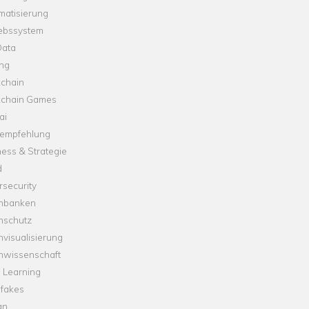
matisierung
iebssystem
Data
ung
kchain
kchain Games
ai
empfehlung
ess & Strategie
d
security
nbanken
nschutz
visualisierung
nwissenschaft
 Learning
fakes
gn