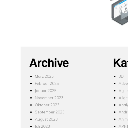
Archive
Ka
März 2025
3D
Februar 2025
Adver
Januar 2025
Agile
November 2023
Allg
Oktober 2023
Analy
September 2023
Andr
August 2023
Anim
Juli 2023
API-T