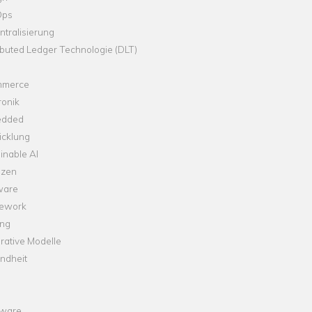
Ops
tralisierung
ibuted Ledger Technologie (DLT)
merce
ronik
dded
icklung
inable AI
nzen
ware
ework
ng
rative Modelle
ndheit
ware