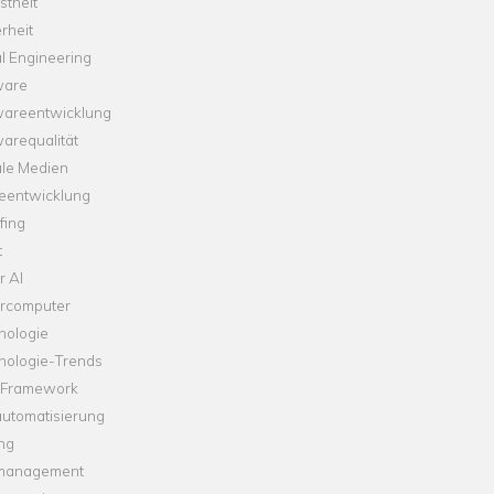
theit
rheit
l Engineering
ware
wareentwicklung
arequalität
ale Medien
leentwicklung
fing
t
r AI
rcomputer
nologie
nologie-Trends
-Framework
automatisierung
ng
management