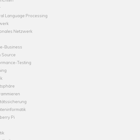
r
ral Language Processing
werk
onales Netzwerk
ne-Business
 Source
ormance-Testing
hing
ik
tsphäre
rammieren
tätssicherung
teninformatik
erry Pi
tik