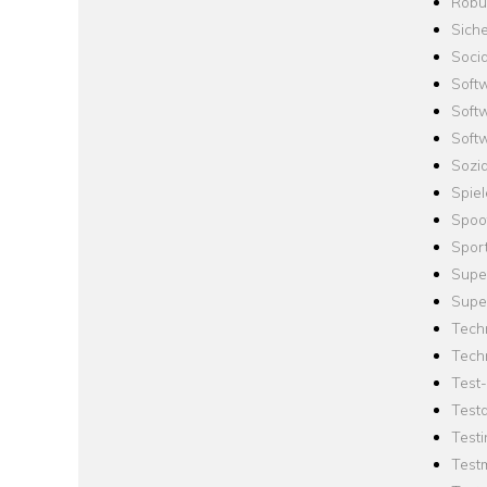
Robus
Siche
Socia
Soft
Soft
Softw
Sozi
Spie
Spoo
Spor
Supe
Supe
Tech
Tech
Test
Test
Testi
Test