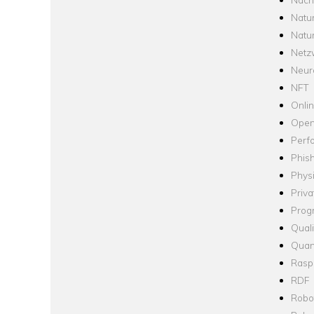
Natu
Natu
Netz
Neur
NFT
Onli
Open
Perf
Phis
Phys
Priva
Prog
Quali
Quan
Raspb
RDF
Robo