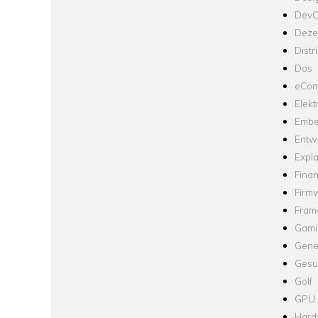
Dev
Dezen
Distr
Dos
eCom
Elekt
Embe
Entw
Expla
Fina
Firm
Fram
Gami
Gene
Gesu
Golf
GPU
Hard