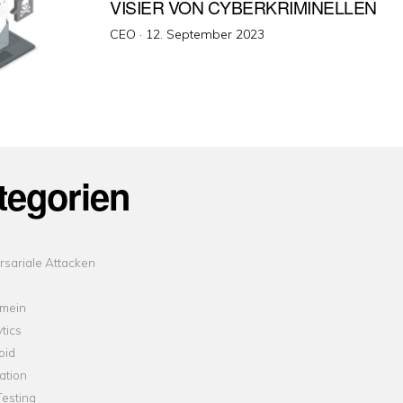
VISIER VON CYBERKRIMINELLEN
Veröffentlicht
CEO ·
12. September 2023
am
tegorien
sariale Attacken
emein
tics
oid
ation
esting