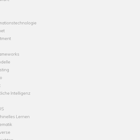
mationstechnologie
net
stment
rameworks
delle
sting
o
t
liche Intelligenz
OS
hinelles Lernen
ematik
verse
richten