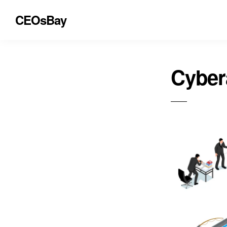
CEOsBay
Cyber