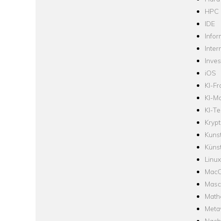
HPC
IDE
Infor
Inter
Inve
iOS
KI-F
KI-Mo
KI-Te
Krypt
Kuns
Künst
Linux
Mac
Masc
Math
Meta
Nach