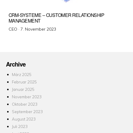
CRM-SYSTEME – CUSTOMER RELATIONSHIP
MANAGEMENT
Veröffentlicht
CEO ·
7. November 2023
am
Archive
März 2025
Februar 2025
Januar 2025
November 2023
Oktober 2023
September 2023
August 2023
Juli 2023