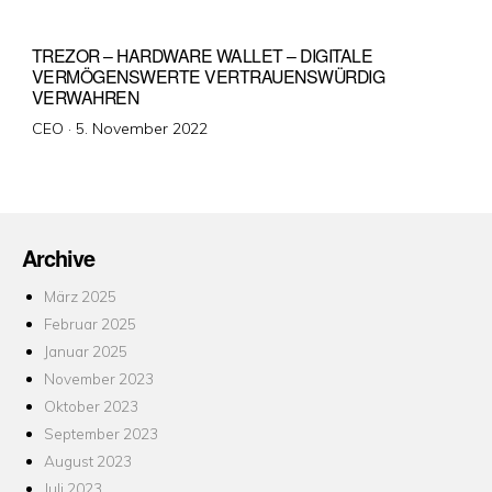
TREZOR – HARDWARE WALLET – DIGITALE
VERMÖGENSWERTE VERTRAUENSWÜRDIG
VERWAHREN
Veröffentlicht
CEO ·
5. November 2022
am
Archive
März 2025
Februar 2025
Januar 2025
November 2023
Oktober 2023
September 2023
August 2023
Juli 2023