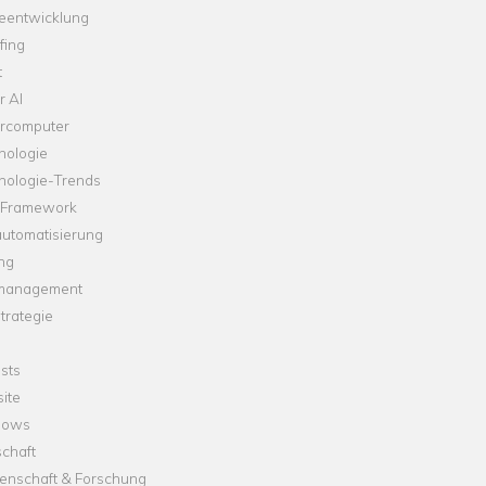
leentwicklung
fing
t
r AI
rcomputer
nologie
nologie-Trends
-Framework
automatisierung
ng
management
trategie
sts
ite
dows
chaft
enschaft & Forschung