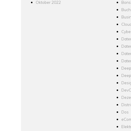
Oktober 2022
Bons
Buch
Busin
Clou
Cyber
Date
Date
Daten
Date
Deep
Deep
Desi
Dev
Dezen
Distr
Dos
eCom
Elekt