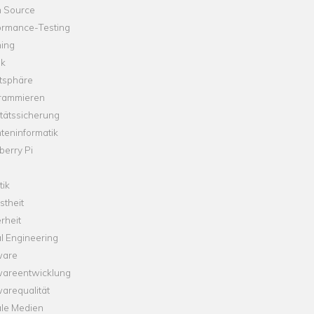
 Source
ormance-Testing
hing
ik
tsphäre
rammieren
tätssicherung
teninformatik
erry Pi
tik
theit
rheit
l Engineering
ware
wareentwicklung
arequalität
ale Medien