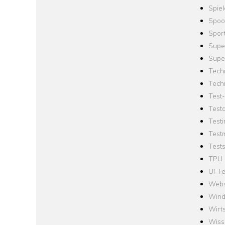
Spie
Spoo
Spor
Supe
Supe
Tech
Tech
Test
Test
Testi
Test
Tests
TPU
UI-Te
Webs
Win
Wirts
Wiss