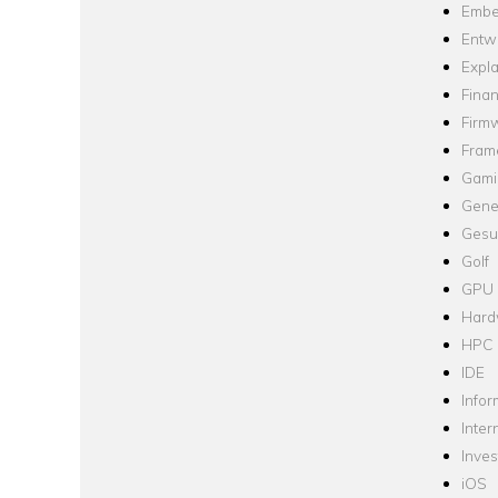
Embe
Entw
Expla
Fina
Firm
Fram
Gami
Gene
Gesu
Golf
GPU
Hard
HPC
IDE
Infor
Inter
Inve
iOS