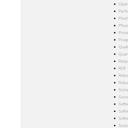
Open
Perf
Phis
Phys
Priva
Prog
Quali
Quan
Raspb
RDF
Robo
Robus
Siche
Socia
Soft
Soft
Softw
Sozi