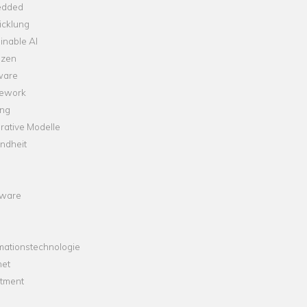
dded
icklung
inable AI
nzen
ware
ework
ng
rative Modelle
ndheit
ware
mationstechnologie
net
stment