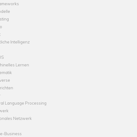
rameworks
delle
sting
o
t
liche Intelligenz
OS
hinelles Lernen
ematik
verse
richten
r
ral Language Processing
werk
onales Netzwerk
ne-Business