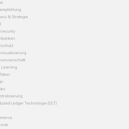
ai
empfehlung
ess & Strategie
d
security
nbanken
nschutz
visualisierung
nwissenschaft
 Learning
fakes
gn
Ops
tralisierung
ibuted Ledger Technologie (DLT)
merce
ronik