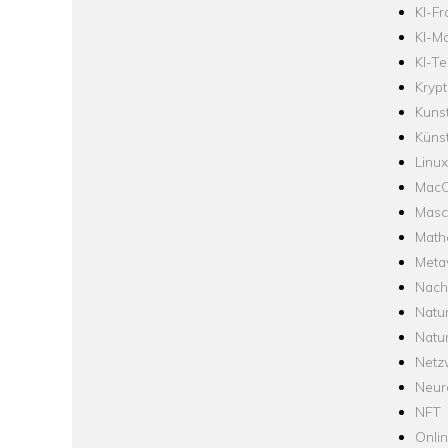
KI-F
KI-Mo
KI-Te
Krypt
Kuns
Künst
Linux
Mac
Masc
Math
Meta
Nach
Natu
Natu
Netz
Neur
NFT
Onli