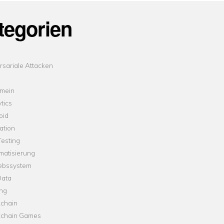
tegorien
sariale Attacken
emein
tics
oid
ation
esting
matisierung
iebssystem
Data
ung
kchain
kchain Games