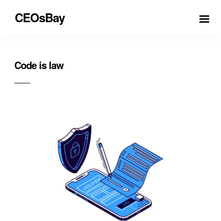
CEOsBay
Code is law