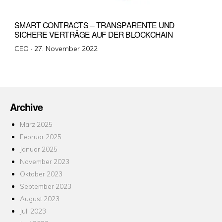
SMART CONTRACTS – TRANSPARENTE UND
SICHERE VERTRÄGE AUF DER BLOCKCHAIN
Veröffentlicht
CEO ·
27. November 2022
am
Archive
März 2025
Februar 2025
Januar 2025
November 2023
Oktober 2023
September 2023
August 2023
Juli 2023