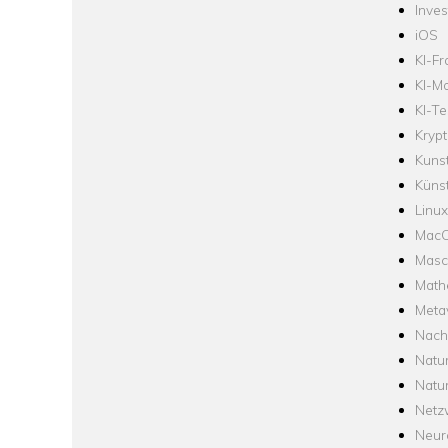
Inve
iOS
KI-F
KI-Mo
KI-Te
Krypt
Kuns
Künst
Linux
Mac
Masc
Math
Meta
Nach
Natu
Natu
Netz
Neur