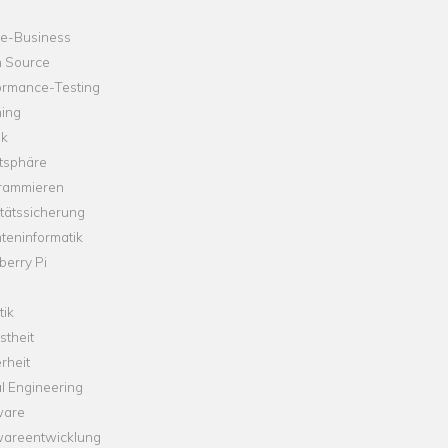
ne-Business
 Source
ormance-Testing
hing
ik
tsphäre
rammieren
tätssicherung
teninformatik
erry Pi
tik
theit
rheit
l Engineering
ware
wareentwicklung