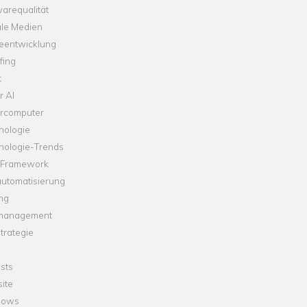
arequalität
ale Medien
leentwicklung
fing
t
r AI
rcomputer
nologie
nologie-Trends
-Framework
automatisierung
ng
management
trategie
sts
ite
dows