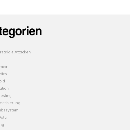
tegorien
sariale Attacken
emein
tics
oid
ation
esting
matisierung
iebssystem
Data
ung