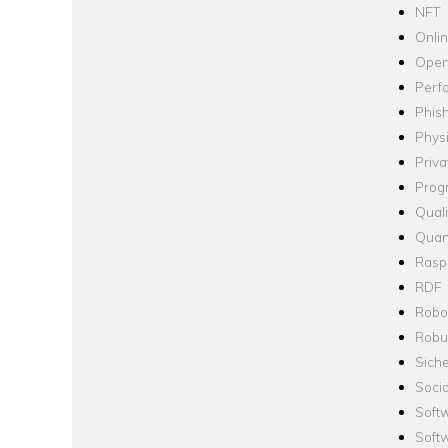
NFT
Onli
Open
Perf
Phis
Phys
Priva
Prog
Quali
Quan
Raspb
RDF
Robo
Robus
Siche
Socia
Soft
Soft