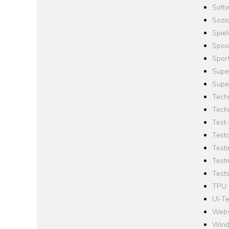
Softw
Sozi
Spie
Spoo
Spor
Supe
Supe
Tech
Tech
Test
Test
Testi
Test
Tests
TPU
UI-Te
Webs
Win