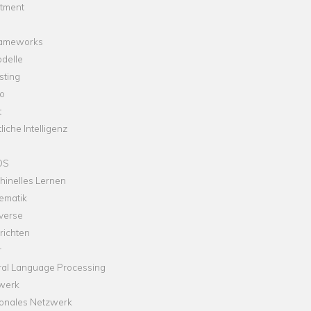
stment
rameworks
delle
sting
o
t
liche Intelligenz
OS
hinelles Lernen
ematik
verse
richten
r
ral Language Processing
werk
onales Netzwerk