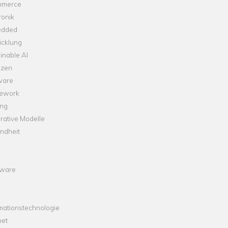
merce
ronik
dded
icklung
inable AI
nzen
ware
ework
ng
rative Modelle
ndheit
ware
mationstechnologie
net