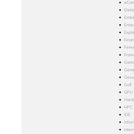
eCom
Elekt
Embe
Entw
Expla
Fina
Firm
Fram
Gami
Gene
Gesu
Golf
GPU
Hard
HPC
IDE
Infor
Inter