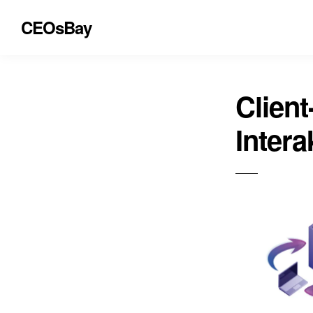
CEOsBay
Client
Intera