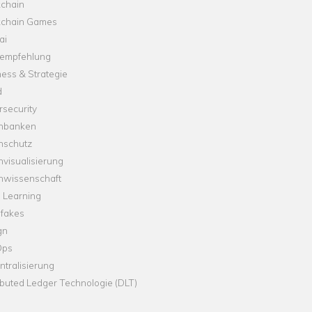
kchain
kchain Games
ai
empfehlung
ess & Strategie
d
security
nbanken
nschutz
visualisierung
nwissenschaft
 Learning
fakes
gn
Ops
tralisierung
ibuted Ledger Technologie (DLT)