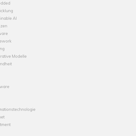
dded
icklung
inable AI
nzen
ware
ework
ng
rative Modelle
ndheit
ware
mationstechnologie
net
stment