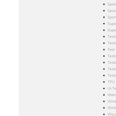
Spie
Spoo
Spor
Supe
Supe
Tech
Tech
Test
Test
Testi
Test
Tests
TPU
UI-Te
Webs
Win
Wirts
Wiss