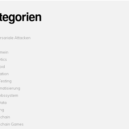
tegorien
sariale Attacken
emein
tics
oid
ation
esting
matisierung
iebssystem
Data
ung
kchain
kchain Games