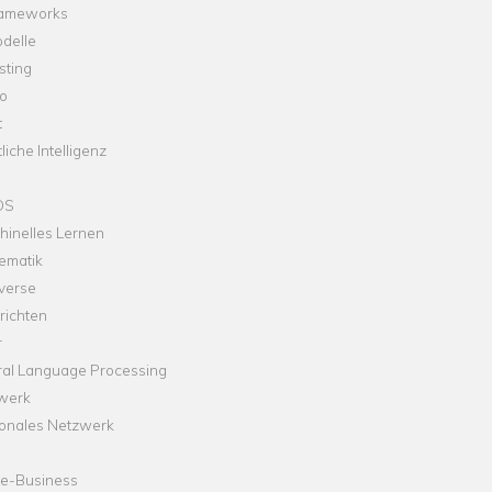
rameworks
delle
sting
o
t
liche Intelligenz
OS
hinelles Lernen
ematik
verse
richten
r
ral Language Processing
werk
onales Netzwerk
ne-Business