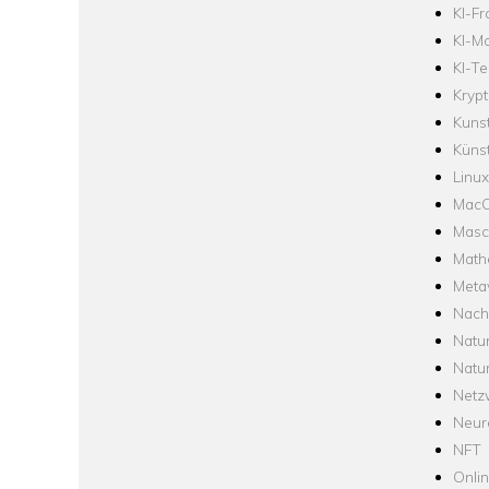
KI-F
KI-Mo
KI-Te
Krypt
Kuns
Künst
Linux
Mac
Masc
Math
Meta
Nach
Natu
Natu
Netz
Neur
NFT
Onli