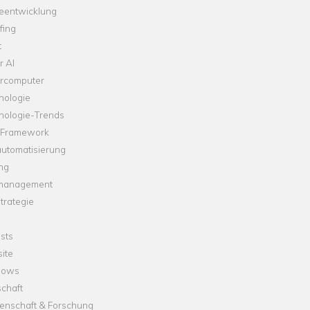
leentwicklung
fing
t
r AI
rcomputer
nologie
nologie-Trends
-Framework
automatisierung
ng
management
trategie
sts
ite
dows
chaft
enschaft & Forschung