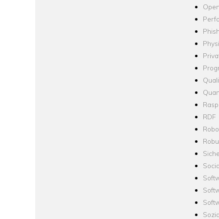
Open
Perf
Phis
Phys
Priva
Prog
Quali
Quan
Raspb
RDF
Robo
Robus
Siche
Socia
Soft
Soft
Softw
Sozi