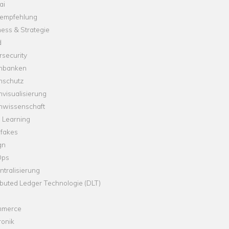
ai
empfehlung
ess & Strategie
d
security
nbanken
nschutz
visualisierung
nwissenschaft
 Learning
fakes
gn
Ops
tralisierung
ibuted Ledger Technologie (DLT)
merce
ronik