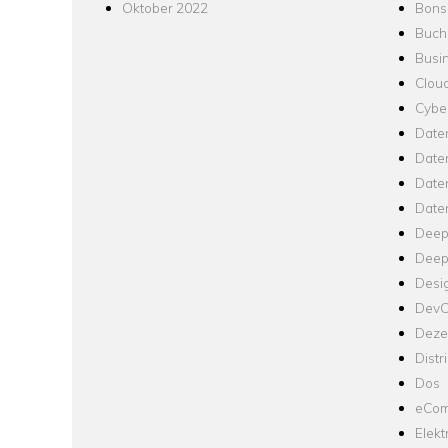
Oktober 2022
Bons
Buch
Busin
Clou
Cyber
Date
Date
Daten
Date
Deep
Deep
Desi
Dev
Dezen
Distr
Dos
eCom
Elekt