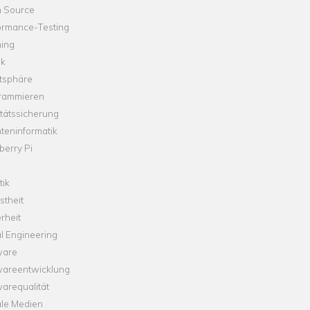
 Source
ormance-Testing
hing
ik
tsphäre
rammieren
tätssicherung
teninformatik
erry Pi
tik
theit
rheit
l Engineering
ware
wareentwicklung
arequalität
ale Medien