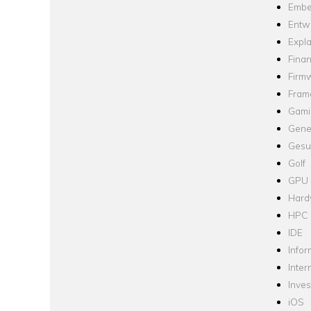
Embe
Entw
Expla
Fina
Firm
Fram
Gami
Gene
Gesu
Golf
GPU
Hard
HPC
IDE
Infor
Inter
Inve
iOS