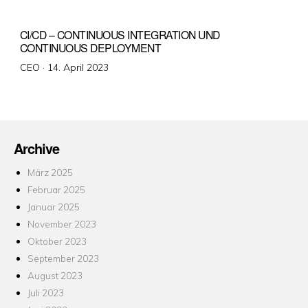
CI/CD – CONTINUOUS INTEGRATION UND
CONTINUOUS DEPLOYMENT
Veröffentlicht
CEO ·
14. April 2023
am
Archive
März 2025
Februar 2025
Januar 2025
November 2023
Oktober 2023
September 2023
August 2023
Juli 2023