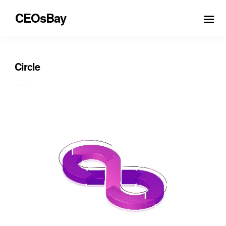
CEOsBay
Circle