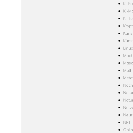
KI-F
KI-Mo
KI-Te
Krypt
Kuns
Künst
Linux
Mac
Masc
Math
Meta
Nach
Natu
Natu
Netz
Neur
NFT
Onli