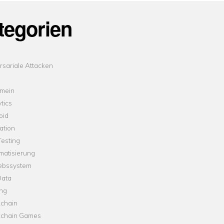
tegorien
sariale Attacken
emein
tics
oid
ation
esting
matisierung
iebssystem
Data
ung
kchain
kchain Games