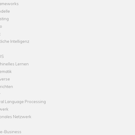
rameworks
delle
sting
o
t
liche Intelligenz
OS
hinelles Lernen
ematik
verse
richten
r
ral Language Processing
werk
onales Netzwerk
ne-Business