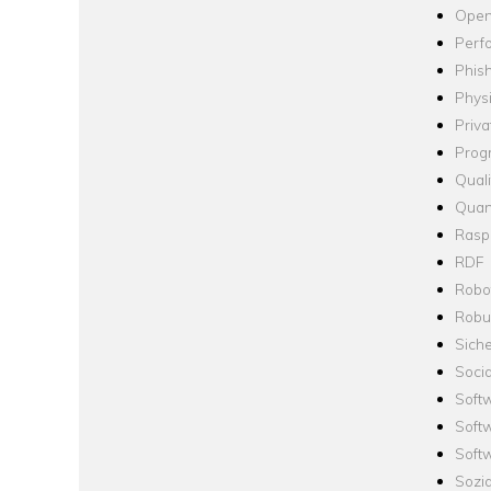
Open
Perf
Phis
Phys
Priva
Prog
Quali
Quan
Raspb
RDF
Robo
Robus
Siche
Socia
Soft
Soft
Softw
Sozi