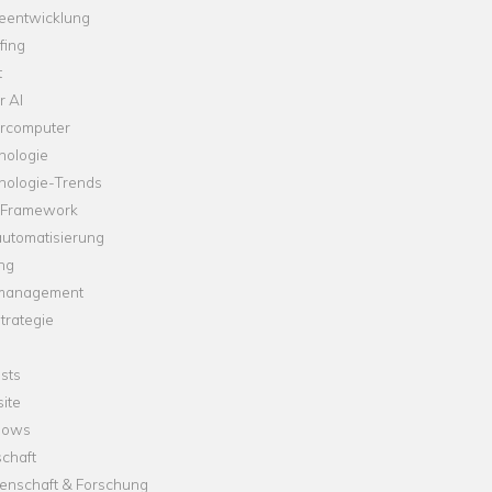
leentwicklung
fing
t
r AI
rcomputer
nologie
nologie-Trends
-Framework
automatisierung
ng
management
trategie
sts
ite
dows
chaft
enschaft & Forschung