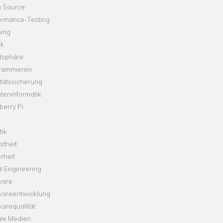
 Source
ormance-Testing
hing
ik
tsphäre
rammieren
tätssicherung
teninformatik
erry Pi
tik
theit
rheit
l Engineering
ware
wareentwicklung
arequalität
ale Medien