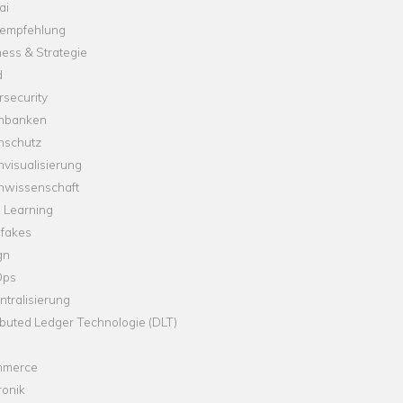
ai
empfehlung
ess & Strategie
d
security
nbanken
nschutz
visualisierung
nwissenschaft
 Learning
fakes
gn
Ops
tralisierung
ibuted Ledger Technologie (DLT)
merce
ronik