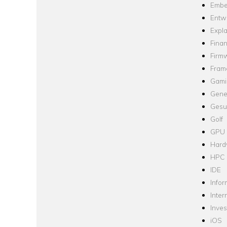
Embe
Entw
Expla
Fina
Firm
Fram
Gami
Gene
Gesu
Golf
GPU
Hard
HPC
IDE
Infor
Inter
Inve
iOS