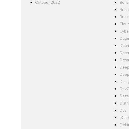
Oktober 2022
Bons
Buch
Busin
Clou
Cyber
Date
Date
Daten
Date
Deep
Deep
Desi
Dev
Dezen
Distr
Dos
eCom
Elekt