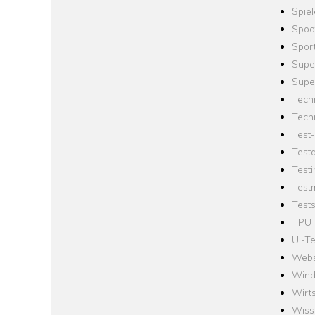
Spie
Spoo
Spor
Supe
Supe
Tech
Tech
Test
Test
Testi
Test
Tests
TPU
UI-Te
Webs
Win
Wirts
Wiss