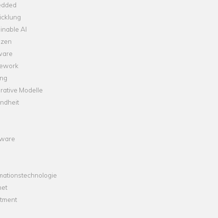
dded
icklung
inable AI
nzen
ware
ework
ng
rative Modelle
ndheit
ware
mationstechnologie
net
stment