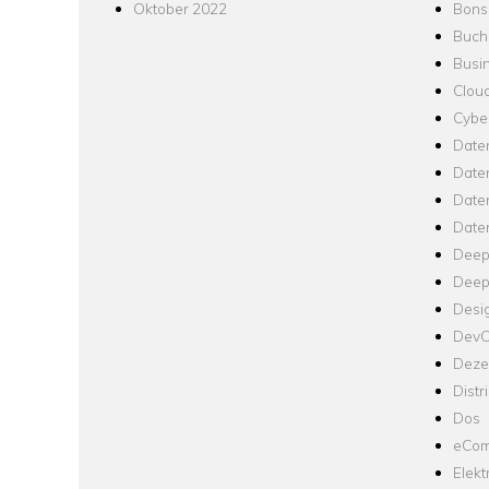
Oktober 2022
Bons
Buch
Busin
Clou
Cyber
Date
Date
Daten
Date
Deep
Deep
Desi
Dev
Dezen
Distr
Dos
eCom
Elekt