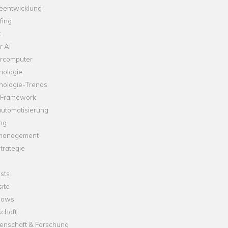
leentwicklung
fing
t
r AI
rcomputer
nologie
nologie-Trends
-Framework
automatisierung
ng
management
trategie
sts
ite
dows
chaft
enschaft & Forschung