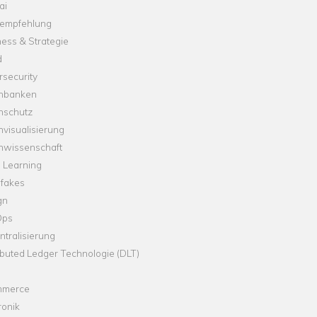
ai
empfehlung
ess & Strategie
d
security
nbanken
nschutz
visualisierung
nwissenschaft
 Learning
fakes
gn
Ops
tralisierung
ibuted Ledger Technologie (DLT)
merce
ronik