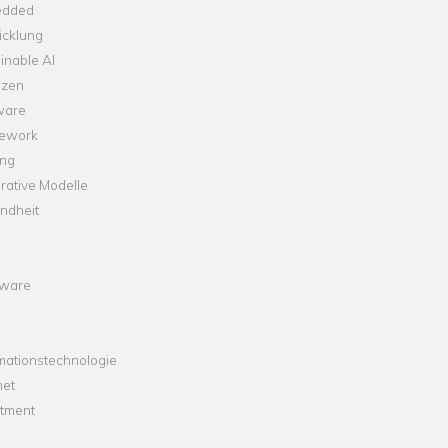
dded
icklung
inable AI
nzen
ware
ework
ng
rative Modelle
ndheit
ware
mationstechnologie
net
stment