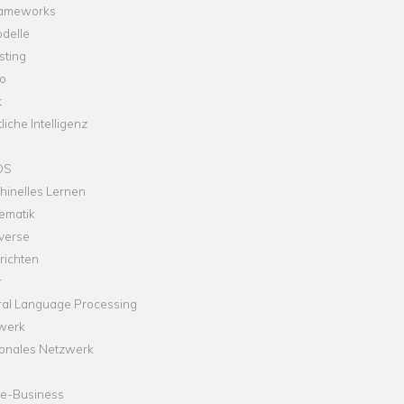
rameworks
delle
sting
o
t
liche Intelligenz
OS
hinelles Lernen
ematik
verse
richten
r
ral Language Processing
werk
onales Netzwerk
ne-Business