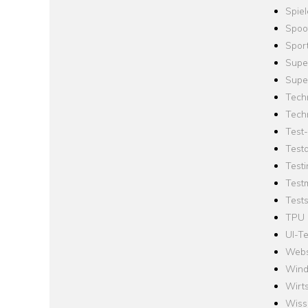
Spie
Spoo
Spor
Supe
Supe
Tech
Tech
Test
Test
Testi
Test
Tests
TPU
UI-Te
Webs
Win
Wirts
Wiss