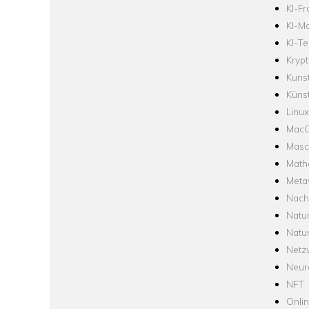
KI-F
KI-Mo
KI-Te
Krypt
Kuns
Künst
Linux
Mac
Masc
Math
Meta
Nach
Natu
Natu
Netz
Neur
NFT
Onli