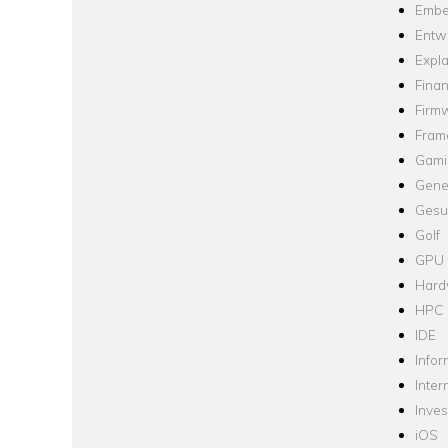
Embe
Entw
Expla
Fina
Firm
Fram
Gami
Gene
Gesu
Golf
GPU
Hard
HPC
IDE
Infor
Inter
Inve
iOS