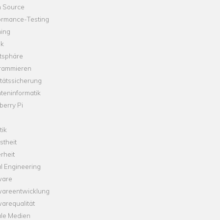
 Source
ormance-Testing
hing
ik
tsphäre
rammieren
tätssicherung
teninformatik
erry Pi
tik
theit
rheit
l Engineering
ware
wareentwicklung
arequalität
ale Medien