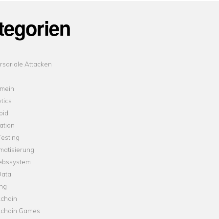
tegorien
sariale Attacken
emein
tics
oid
ation
esting
matisierung
iebssystem
Data
ung
kchain
kchain Games