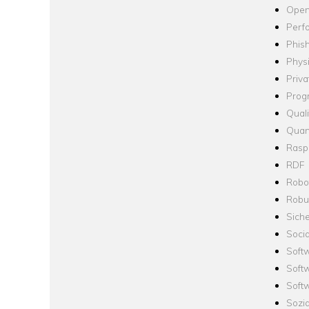
Open
Perf
Phis
Phys
Priva
Prog
Quali
Quan
Raspb
RDF
Robo
Robus
Siche
Socia
Soft
Soft
Softw
Sozi