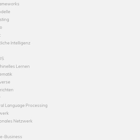
rameworks
delle
sting
o
t
liche Intelligenz
OS
hinelles Lernen
ematik
verse
richten
r
ral Language Processing
werk
onales Netzwerk
ne-Business