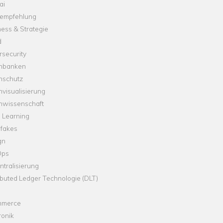
ai
empfehlung
ess & Strategie
d
security
nbanken
nschutz
visualisierung
nwissenschaft
 Learning
fakes
gn
Ops
tralisierung
ibuted Ledger Technologie (DLT)
merce
ronik