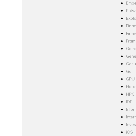
Embe
Entw
Expla
Fina
Firm
Fram
Gami
Gene
Gesu
Golf
GPU
Hard
HPC
IDE
Infor
Inter
Inve
iOS