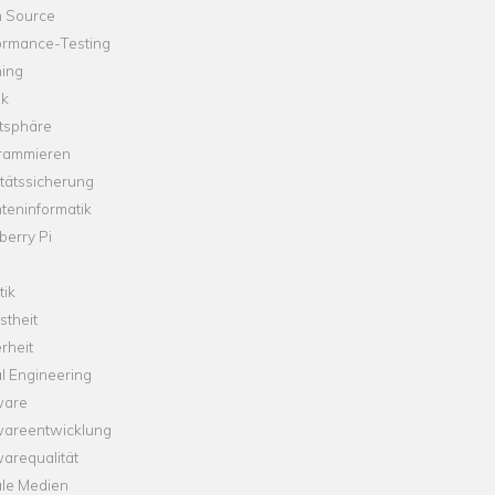
 Source
ormance-Testing
hing
ik
tsphäre
rammieren
tätssicherung
teninformatik
erry Pi
tik
theit
rheit
l Engineering
ware
wareentwicklung
arequalität
ale Medien