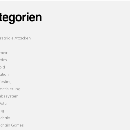
tegorien
sariale Attacken
emein
tics
oid
ation
esting
matisierung
iebssystem
Data
ung
kchain
kchain Games