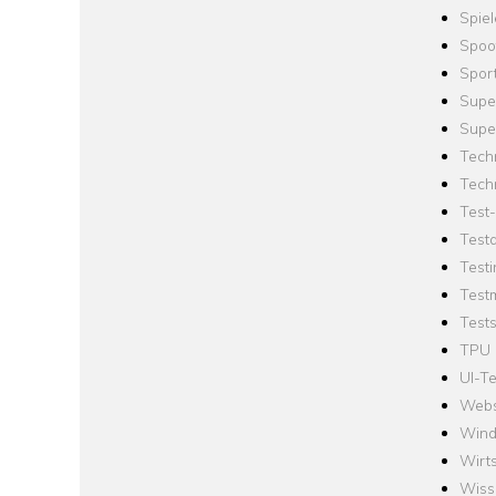
Spie
Spoo
Spor
Supe
Supe
Tech
Tech
Test
Test
Testi
Test
Tests
TPU
UI-Te
Webs
Win
Wirts
Wiss