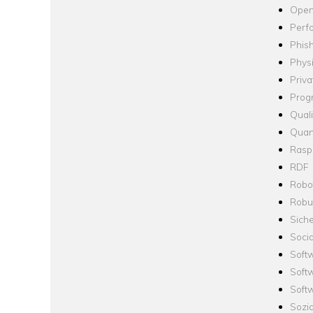
Open
Perf
Phis
Phys
Priva
Prog
Quali
Quan
Raspb
RDF
Robo
Robus
Siche
Socia
Soft
Soft
Softw
Sozi