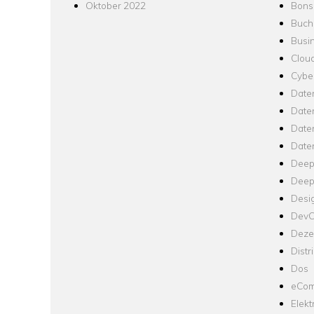
Oktober 2022
Bons
Buch
Busin
Clou
Cyber
Date
Date
Daten
Date
Deep
Deep
Desi
Dev
Dezen
Distr
Dos
eCom
Elekt