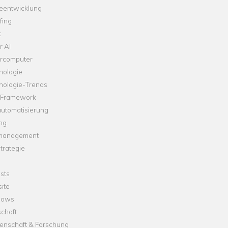
leentwicklung
fing
t
r AI
rcomputer
nologie
nologie-Trends
-Framework
automatisierung
ng
management
trategie
sts
ite
dows
chaft
enschaft & Forschung