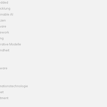
dded
icklung
inable AI
nzen
ware
ework
ng
rative Modelle
ndheit
ware
mationstechnologie
net
stment