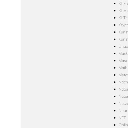
KI-F
KI-Mo
KI-Te
Krypt
Kuns
Künst
Linux
Mac
Masc
Math
Meta
Nach
Natu
Natu
Netz
Neur
NFT
Onli