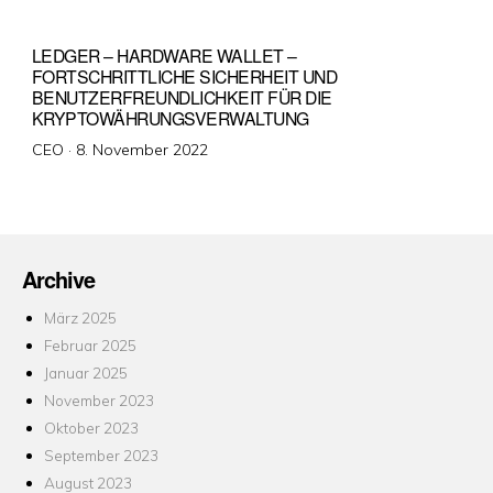
LEDGER – HARDWARE WALLET –
FORTSCHRITTLICHE SICHERHEIT UND
BENUTZERFREUNDLICHKEIT FÜR DIE
KRYPTOWÄHRUNGSVERWALTUNG
Veröffentlicht
CEO ·
8. November 2022
am
Archive
März 2025
Februar 2025
Januar 2025
November 2023
Oktober 2023
September 2023
August 2023