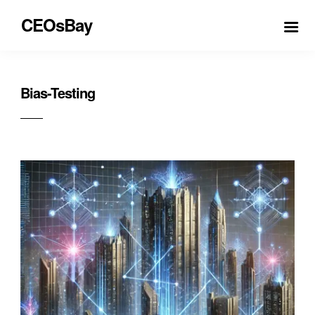
CEOsBay
Bias-Testing