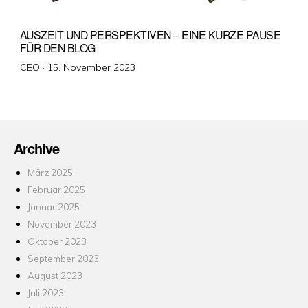
AUSZEIT UND PERSPEKTIVEN – EINE KURZE PAUSE
FÜR DEN BLOG
Veröffentlicht
CEO ·
15. November 2023
am
Archive
März 2025
Februar 2025
Januar 2025
November 2023
Oktober 2023
September 2023
August 2023
Juli 2023