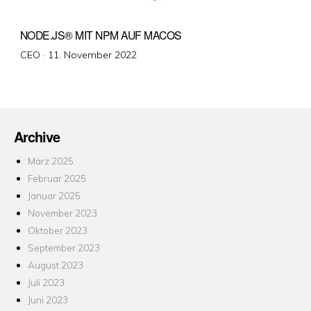
NODE.JS® MIT NPM AUF MACOS
Veröffentlicht
CEO ·
11. November 2022
am
Archive
März 2025
Februar 2025
Januar 2025
November 2023
Oktober 2023
September 2023
August 2023
Juli 2023
Juni 2023