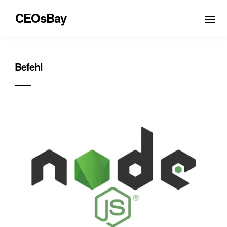
CEOsBay
Befehl