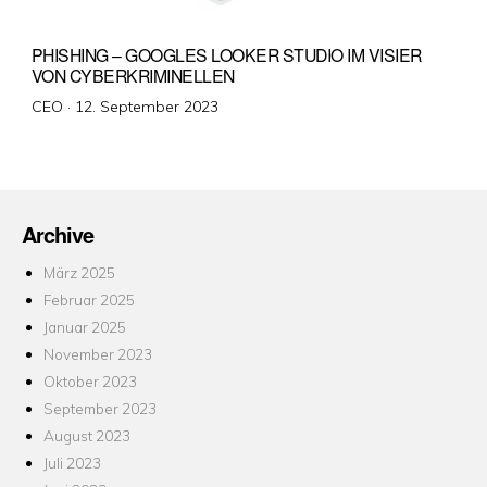
PHISHING – GOOGLES LOOKER STUDIO IM VISIER
VON CYBERKRIMINELLEN
Veröffentlicht
CEO ·
12. September 2023
am
Archive
März 2025
Februar 2025
Januar 2025
November 2023
Oktober 2023
September 2023
August 2023
Juli 2023