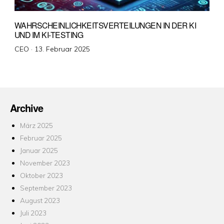
WAHRSCHEINLICHKEITSVERTEILUNGEN IN DER KI
UND IM KI-TESTING
Veröffentlicht
CEO ·
13. Februar 2025
am
Archive
März 2025
Februar 2025
Januar 2025
November 2023
Oktober 2023
September 2023
August 2023
Juli 2023