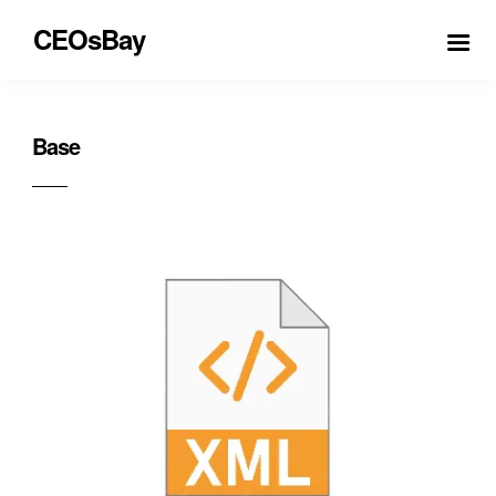
CEOsBay
Base