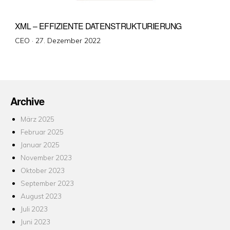
XML – EFFIZIENTE DATENSTRUKTURIERUNG
Veröffentlicht
CEO ·
27. Dezember 2022
am
Archive
März 2025
Februar 2025
Januar 2025
November 2023
Oktober 2023
September 2023
August 2023
Juli 2023
Juni 2023