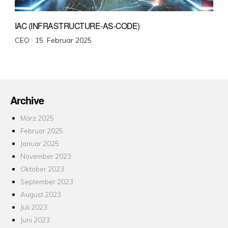
IAC (INFRASTRUCTURE-AS-CODE)
Veröffentlicht
CEO ·
15. Februar 2025
am
Archive
März 2025
Februar 2025
Januar 2025
November 2023
Oktober 2023
September 2023
August 2023
Juli 2023
Juni 2023