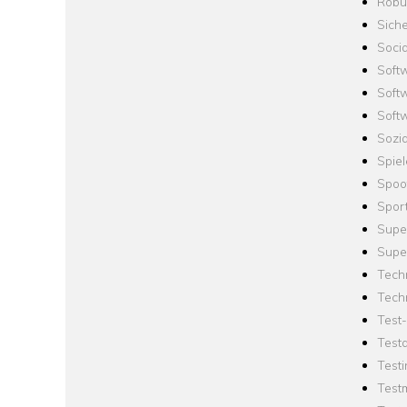
Robus
Siche
Socia
Soft
Soft
Softw
Sozi
Spie
Spoo
Spor
Supe
Supe
Tech
Tech
Test
Test
Testi
Test