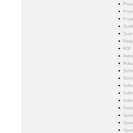
Phys
Priva
Prog
Quali
Quan
Raspb
RDF
Robo
Robus
Siche
Socia
Soft
Soft
Softw
Sozi
Spie
Spoo
Spor