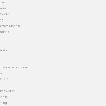
nzen
ware
ework
ng
rative Modelle
ndheit
ware
mationstechnologie
net
stment
rameworks
delle
sting