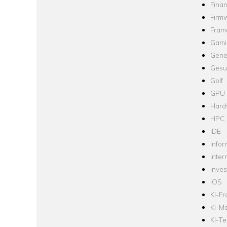
Fina
Firm
Fram
Gami
Gene
Gesu
Golf
GPU
Hard
HPC
IDE
Infor
Inter
Inve
iOS
KI-F
KI-Mo
KI-Te