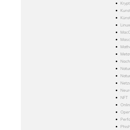
Krypt
Kuns
Künst
Linux
Mac
Masc
Math
Meta
Nach
Natu
Natu
Netz
Neur
NFT
Onli
Open
Perf
Phis