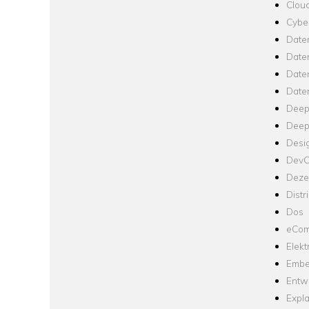
Clou
Cyber
Date
Date
Daten
Date
Deep
Deep
Desi
Dev
Dezen
Distr
Dos
eCom
Elekt
Embe
Entw
Expla