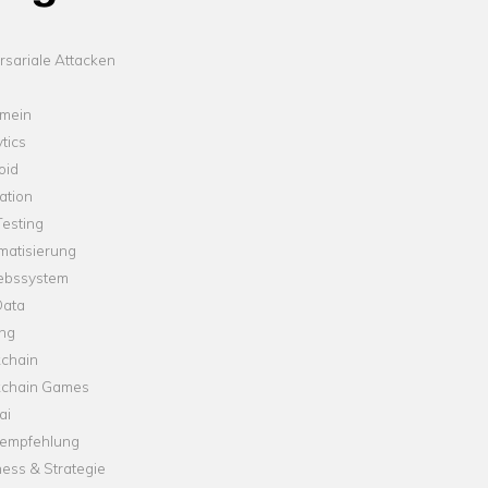
sariale Attacken
emein
tics
oid
ation
esting
matisierung
iebssystem
Data
ung
kchain
kchain Games
ai
empfehlung
ess & Strategie