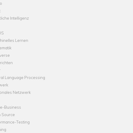
o
t
liche Intelligenz
OS
hinelles Lernen
ematik
verse
richten
r
ral Language Processing
werk
onales Netzwerk
ne-Business
 Source
ormance-Testing
hing