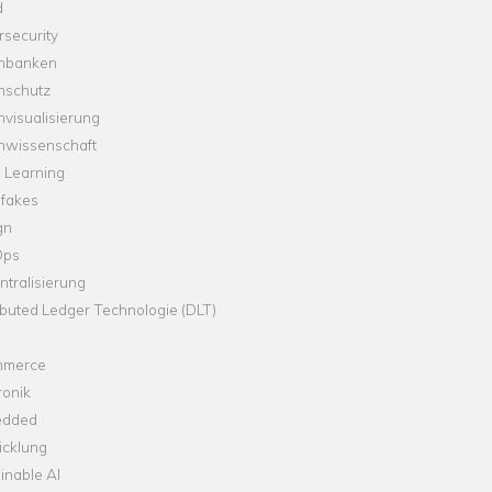
d
security
nbanken
nschutz
visualisierung
nwissenschaft
 Learning
fakes
gn
Ops
tralisierung
ibuted Ledger Technologie (DLT)
merce
ronik
dded
icklung
inable AI