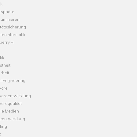
ik
tsphäre
rammieren
tätssicherung
teninformatik
erry Pi
tik
theit
rheit
l Engineering
ware
wareentwicklung
arequalität
ale Medien
leentwicklung
fing
t